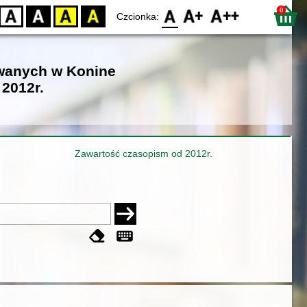
0
D
BW
YB
BY
F0
F1
F2
Czcionka:
owanych w Konine
2012r.
Zawartość czasopism od 2012r.