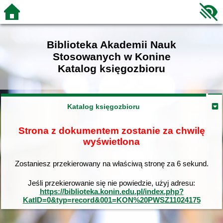
Biblioteka Akademii Nauk
Stosowanych w Konine
Katalog księgozbioru
Katalog księgozbioru
Strona z dokumentem zostanie za chwilę
wyświetlona
Zostaniesz przekierowany na właściwą stronę za
6
sekund.
Jeśli przekierowanie się nie powiedzie, użyj adresu:
https://biblioteka.konin.edu.pl/index.php?
KatID=0&typ=record&001=KON%20PWSZ11024175