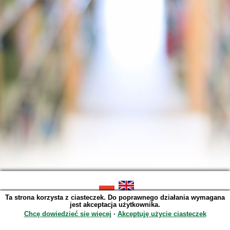
Ta strona korzysta z ciasteczek. Do poprawnego działania wymagana
SOWA OPAC v. 6.11.10 (2026-07-24)
jest akceptacja użytkownika.
Wygenerowano w 0,0040 s.
Chcę dowiedzieć się więcej
∙
Akceptuję użycie ciasteczek