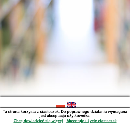
Ta strona korzysta z ciasteczek. Do poprawnego działania wymagana
SOWA OPAC v. 6.11.10 (2026-07-24)
jest akceptacja użytkownika.
Wygenerowano w 0,0042 s.
Chcę dowiedzieć się więcej
∙
Akceptuję użycie ciasteczek