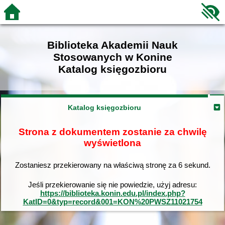
Biblioteka Akademii Nauk
Stosowanych w Konine
Katalog księgozbioru
Katalog księgozbioru
Strona z dokumentem zostanie za chwilę
wyświetlona
Zostaniesz przekierowany na właściwą stronę za
6
sekund.
Jeśli przekierowanie się nie powiedzie, użyj adresu:
https://biblioteka.konin.edu.pl/index.php?
KatID=0&typ=record&001=KON%20PWSZ11021754