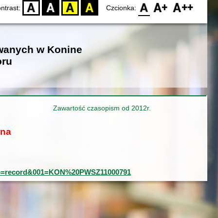
D
BW
YB
BY
F0
F1
F2
ntrast:
Czcionka:
owanych w Konine
oru
Zawartość czasopism od 2012r.
ona
0&typ=record&001=KON%20PWSZ11000791