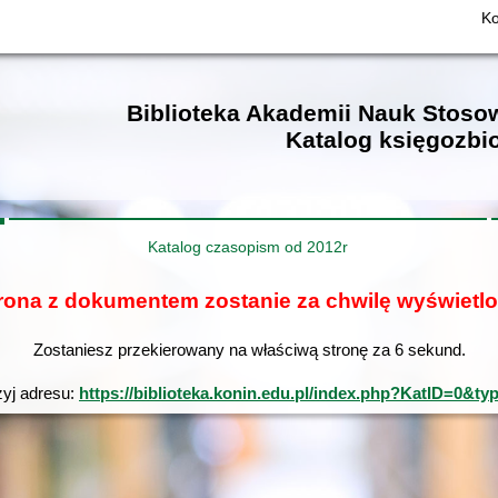
Ko
Biblioteka Akademii Nauk Stos
Katalog księgozbi
Katalog czasopism od 2012r
rona z dokumentem zostanie za chwilę wyświetl
Zostaniesz przekierowany na właściwą stronę za
6
sekund.
żyj adresu:
https://biblioteka.konin.edu.pl/index.php?KatID=