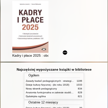
Kadry i płace 2025 : obowiązki pracodawców, rozliczanie św
Najczęściej wypożyczane książki w bibliotece
Ogółem
Zasady badań pedagogicznych : strategie ilościowe i jakościowe
1186
Dzieje kultury fizycznej : (do roku 1918)
1033
Nowy słownik pedagogiczny
834
Anatomia funkcjonalna w zakresie studiów wychowania fizycznego i fizjoterapii
828
Dydaktyka ogólna
821
Ostatnie 12 miesięcy
Dzieje kultury fizycznej : (do roku 1918)
39