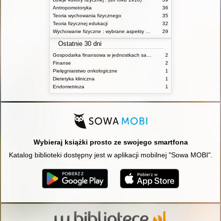
Antropomotoryka
36
Teoria wychowania fizycznego
35
Teoria fizycznej edukacji
32
Wychowanie fizyczne : wybrane aspekty praktyczne
29
Ostatnie 30 dni
Gospodarka finansowa w jednostkach samorządu terytorialnego
2
Finanse
2
Pielęgniarstwo onkologiczne
1
Dietetyka kliniczna
1
Endometrioza
1
Wybieraj książki prosto ze swojego smartfona
Katalog biblioteki dostępny jest w aplikacji mobilnej "Sowa MOBI".