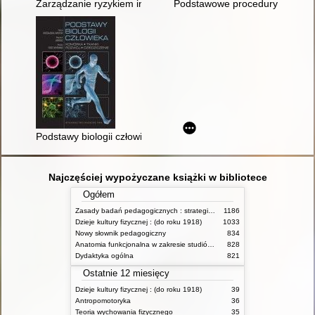
Zarządzanie ryzykiem instytucji finansowych
Podstawowe procedury pielęgni
Podstawy biologii człowieka : komórka, tkanki, rozwój, dziedzic
Najczęściej wypożyczane książki w bibliotece
Ogółem
Zasady badań pedagogicznych : strategie ilościowe i jakościowe
1186
Dzieje kultury fizycznej : (do roku 1918)
1033
Nowy słownik pedagogiczny
834
Anatomia funkcjonalna w zakresie studiów wychowania fizycznego i fizjoterapii
828
Dydaktyka ogólna
821
Ostatnie 12 miesięcy
Dzieje kultury fizycznej : (do roku 1918)
39
Antropomotoryka
36
Teoria wychowania fizycznego
35