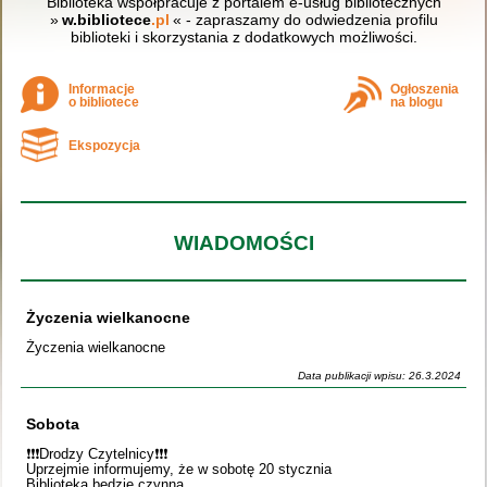
Biblioteka współpracuje z portalem e-usług bibliotecznych
»
w.bibliotece
.pl
« - zapraszamy do odwiedzenia profilu
biblioteki i skorzystania z dodatkowych możliwości.
Informacje
Ogłoszenia
o bibliotece
na blogu
Ekspozycja
WIADOMOŚCI
Życzenia wielkanocne
Życzenia wielkanocne
Data publikacji wpisu: 26.3.2024
Sobota
❗️❗️❗️Drodzy Czytelnicy❗️❗️❗️
Uprzejmie informujemy, że w sobotę 20 stycznia
Biblioteka będzie czynna