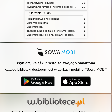
Teoria fizycznej edukacji
32
Wychowanie fizyczne : wybrane aspekty praktyczne
29
Ostatnie 30 dni
Pielęgniarstwo onkologiczne
1
Dietetyka kliniczna
1
Endometrioza
1
Zakażenia na oddziale intensywnej terapii : diagnostyka i leczenie
1
Endometrioza : pokonaj objawy i chorobę dzięki właściwemu leczeniu. Wróć do zdrowia dzięki naturalnym terapiom, diecie i odpowiedniej aktywności fizycznej
1
Wybieraj książki prosto ze swojego smartfona
Katalog biblioteki dostępny jest w aplikacji mobilnej "Sowa MOBI".