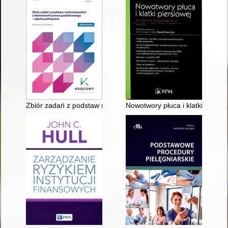
Zbiór zadań z podstaw rachunkowości z elementami prawa pod
Nowotwory płuca i klatki piersi