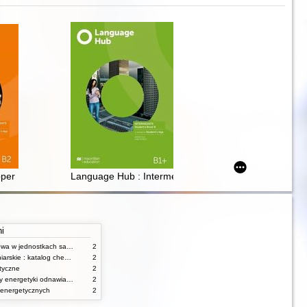
er Intermediate : Student's Book A : B2
Language Hub : Intermediate : Student's Book : B1+
ni
Gospodarka finansowa w jednostkach samorządu terytorialnego
2
Umiejętności pielęgniarskie : katalog check-list : materiały ćwiczeniowe z podstaw pielęgniarstwa
2
tyczne
2
Urządzenia i systemy energetyki odnawialnej
2
 energetycznych
2