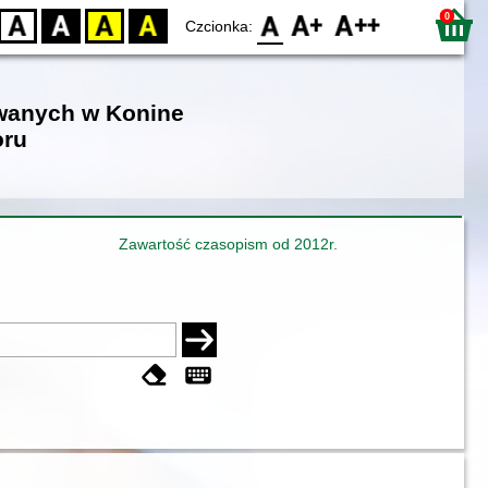
0
D
BW
YB
BY
F0
F1
F2
Czcionka:
owanych w Konine
oru
Zawartość czasopism od 2012r.