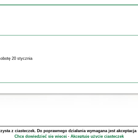
sobotę 20 stycznia
rzysta z ciasteczek. Do poprawnego działania wymagana jest akceptacja
SOWA OPAC v. 6.11.10 (2026-07-24)
Chcę dowiedzieć się więcej
∙
Akceptuję użycie ciasteczek
Wygenerowano w 0,3838 s.