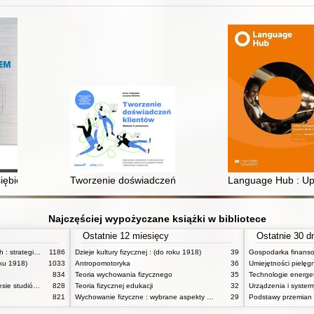
iębiorstwem : podręcznik akademicki
Tworzenie doświadczeń klientów
Language Hub : Upp
Najczęściej wypożyczane książki w bibliotece
Ostatnie 12 miesięcy
Ostatnie 30 d
Zasady badań pedagogicznych : strategie ilościowe i jakościowe
1186
Dzieje kultury fizycznej : (do roku 1918)
39
oku 1918)
1033
Antropomotoryka
36
834
Teoria wychowania fizycznego
35
Technologie energe
Anatomia funkcjonalna w zakresie studiów wychowania fizycznego i fizjoterapii
828
Teoria fizycznej edukacji
32
821
Wychowanie fizyczne : wybrane aspekty praktyczne
29
Podstawy przemian