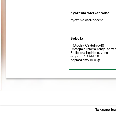
Życzenia wielkanocne
Życzenia wielkanocne
Sobota
❗️❗️❗️Drodzy Czytelnicy❗️❗️❗️
Uprzejmie informujemy, że w 
Biblioteka będzie czynna
w godz. 7.30-14.30
Zapraszamy 📖📘📚
Ta strona ko