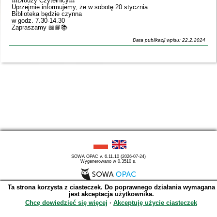
❗️❗️❗️Drodzy Czytelnicy❗️❗️❗️
Uprzejmie informujemy, że w sobotę 20 stycznia
Biblioteka będzie czynna
w godz. 7.30-14.30
Zapraszamy 📖📘📚
Data publikacji wpisu: 22.2.2024
SOWA OPAC v. 6.11.10 (2026-07-24)
Wygenerowano w 0,3510 s.
Ta strona korzysta z ciasteczek. Do poprawnego działania wymagana
jest akceptacja użytkownika.
Chcę dowiedzieć się więcej
∙
Akceptuję użycie ciasteczek