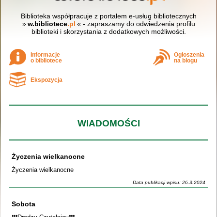
Biblioteka współpracuje z portalem e-usług bibliotecznych
»
w.bibliotece
.pl
« - zapraszamy do odwiedzenia profilu
biblioteki i skorzystania z dodatkowych możliwości.
Informacje
Ogłoszenia
o bibliotece
na blogu
Ekspozycja
WIADOMOŚCI
Życzenia wielkanocne
Życzenia wielkanocne
Data publikacji wpisu: 26.3.2024
Sobota