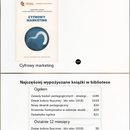
Cyfrowy marketing
Najczęściej wypożyczane książki w bibliotece
Ogółem
Zasady badań pedagogicznych : strategie ilościowe i jakościowe
1186
Dzieje kultury fizycznej : (do roku 1918)
1033
Nowy słownik pedagogiczny
834
Anatomia funkcjonalna w zakresie studiów wychowania fizycznego i fizjoterapii
828
Dydaktyka ogólna
821
Ostatnie 12 miesięcy
Dzieje kultury fizycznej : (do roku 1918)
39