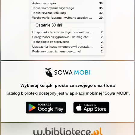
Antropomotoryka
36
Teoria wychowania fizycznego
35
Teoria fizycznej edukacji
32
Wychowanie fizyczne : wybrane aspekty praktyczne
29
Ostatnie 30 dni
Gospodarka finansowa w jednostkach samorządu terytorialnego
2
Umiejętności pielęgniarskie : katalog check-list : materiały ćwiczeniowe z podstaw pielęgniarstwa
2
Technologie energetyczne
2
Urządzenia i systemy energetyki odnawialnej
2
Podstawy przemian energetycznych
2
Wybieraj książki prosto ze swojego smartfona
Katalog biblioteki dostępny jest w aplikacji mobilnej "Sowa MOBI".