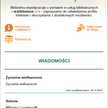
Biblioteka współpracuje z portalem e-usług bibliotecznych
»
w.bibliotece
.pl
« - zapraszamy do odwiedzenia profilu
biblioteki i skorzystania z dodatkowych możliwości.
Informacje
Ogłoszenia
o bibliotece
na blogu
Ekspozycja
WIADOMOŚCI
Życzenia wielkanocne
Życzenia wielkanocne
Data publikacji wpisu: 26.3.2024
Sobota
❗️❗️❗️Drodzy Czytelnicy❗️❗️❗️