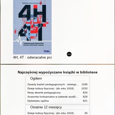
4H, 4T : odwracalne przyczyny nagłego zatrzymania krążenia
Najczęściej wypożyczane książki w bibliotece
Ogółem
Zasady badań pedagogicznych : strategie ilościowe i jakościowe
1186
Dzieje kultury fizycznej : (do roku 1918)
1033
Nowy słownik pedagogiczny
834
Anatomia funkcjonalna w zakresie studiów wychowania fizycznego i fizjoterapii
828
Dydaktyka ogólna
821
Ostatnie 12 miesięcy
Dzieje kultury fizycznej : (do roku 1918)
39