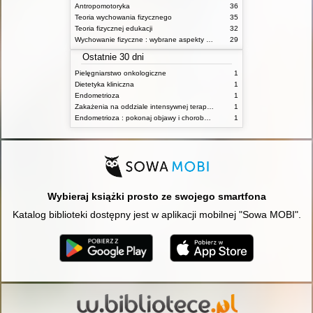
Antropomotoryka
36
Teoria wychowania fizycznego
35
Teoria fizycznej edukacji
32
Wychowanie fizyczne : wybrane aspekty praktyczne
29
Ostatnie 30 dni
Pielęgniarstwo onkologiczne
1
Dietetyka kliniczna
1
Endometrioza
1
Zakażenia na oddziale intensywnej terapii : diagnostyka i leczenie
1
Endometrioza : pokonaj objawy i chorobę dzięki właściwemu leczeniu. Wróć do zdrowia dzięki naturalnym terapiom, diecie i odpowiedniej aktywności fizycznej
1
Wybieraj książki prosto ze swojego smartfona
Katalog biblioteki dostępny jest w aplikacji mobilnej "Sowa MOBI".