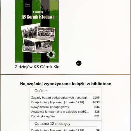
Z dziejów KS Górnik Kłodawa
Najczęściej wypożyczane książki w bibliotece
Ogółem
Zasady badań pedagogicznych : strategie ilościowe i jakościowe
1186
Dzieje kultury fizycznej : (do roku 1918)
1033
Nowy słownik pedagogiczny
834
Anatomia funkcjonalna w zakresie studiów wychowania fizycznego i fizjoterapii
828
Dydaktyka ogólna
821
Ostatnie 12 miesięcy
Dzieje kultury fizycznej : (do roku 1918)
39