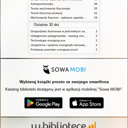
Antropomotoryka
36
Teoria wychowania fizycznego
35
Teoria fizycznej edukacji
32
Wychowanie fizyczne : wybrane aspekty praktyczne
29
Ostatnie 30 dni
Gospodarka finansowa w jednostkach samorządu terytorialnego
2
Umiejętności pielęgniarskie : katalog check-list : materiały ćwiczeniowe z podstaw pielęgniarstwa
2
Technologie energetyczne
2
Urządzenia i systemy energetyki odnawialnej
2
Podstawy przemian energetycznych
2
Wybieraj książki prosto ze swojego smartfona
Katalog biblioteki dostępny jest w aplikacji mobilnej "Sowa MOBI".