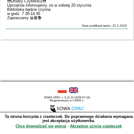
❗️❗️❗️Drodzy Czytelnicy❗️❗️❗️
Uprzejmie informujemy, że w sobotę 20 stycznia
Biblioteka będzie czynna
w godz. 7.30-14.30
Zapraszamy 📖📘📚
Data publikacji wpisu: 22.2.2024
SOWA OPAC v. 6.11.10 (2026-07-24)
Wygenerowano w 0,6934 s.
Ta strona korzysta z ciasteczek. Do poprawnego działania wymagana
jest akceptacja użytkownika.
Chcę dowiedzieć się więcej
∙
Akceptuję użycie ciasteczek