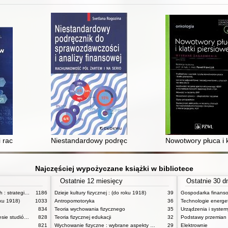
ki
i rachunkowość zarządcza : kompendium wiedzy
Niestandardowy podręcznik do sprawozdawczości i anal
Nowotwory płuca i k
Najczęściej wypożyczane książki w bibliotece
Ostatnie 12 miesięcy
Ostatnie 30 d
Zasady badań pedagogicznych : strategie ilościowe i jakościowe
1186
Dzieje kultury fizycznej : (do roku 1918)
39
oku 1918)
1033
Antropomotoryka
36
Technologie energe
834
Teoria wychowania fizycznego
35
Anatomia funkcjonalna w zakresie studiów wychowania fizycznego i fizjoterapii
828
Teoria fizycznej edukacji
32
Podstawy przemian
821
Wychowanie fizyczne : wybrane aspekty praktyczne
29
Elektrownie