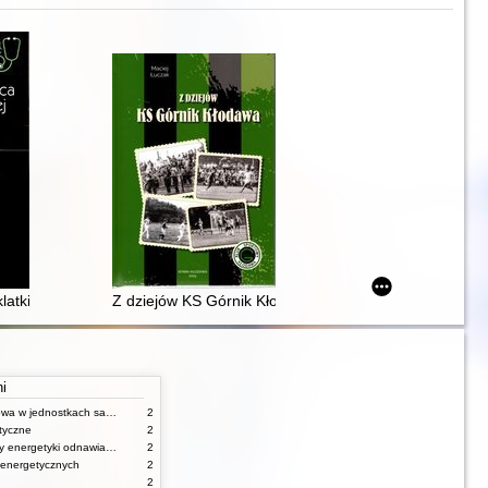
izy finansowej : rachunkowość pół żartem i na serio
latki piersiowej : wybrane zagadnienia
Z dziejów KS Górnik Kłodawa
ni
Gospodarka finansowa w jednostkach samorządu terytorialnego
2
tyczne
2
Urządzenia i systemy energetyki odnawialnej
2
 energetycznych
2
2