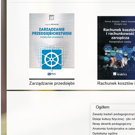
Zarządzanie przedsiębiorstwem : podręcznik akademic
Rachunek kosztów 
Ogółem
Dzieje kultury fizycznej : (do r
Nowy słownik pedagogiczny
Dydaktyka ogólna