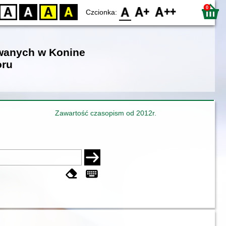
0
D
BW
YB
BY
F0
F1
F2
Czcionka:
owanych w Konine
oru
Zawartość czasopism od 2012r.