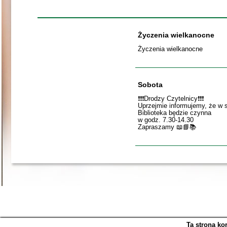
Życzenia wielkanocne
Życzenia wielkanocne
Sobota
❗️❗️❗️Drodzy Czytelnicy❗️❗️❗️
Uprzejmie informujemy, że w 
Biblioteka będzie czynna
w godz. 7.30-14.30
Zapraszamy 📖📘📚
Ta strona ko