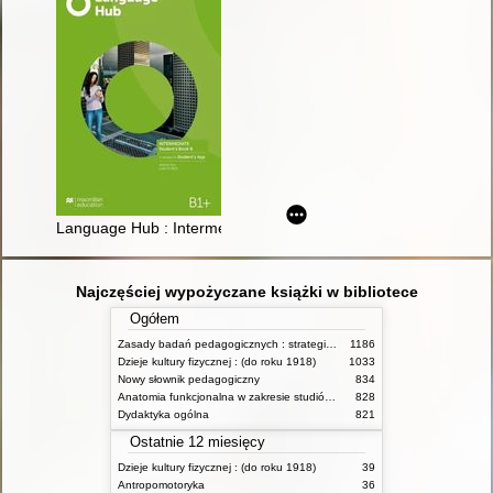
Language Hub : Intermediate : Student's Book : B1+
Najczęściej wypożyczane książki w bibliotece
Ogółem
Zasady badań pedagogicznych : strategie ilościowe i jakościowe
1186
Dzieje kultury fizycznej : (do roku 1918)
1033
Nowy słownik pedagogiczny
834
Anatomia funkcjonalna w zakresie studiów wychowania fizycznego i fizjoterapii
828
Dydaktyka ogólna
821
Ostatnie 12 miesięcy
Dzieje kultury fizycznej : (do roku 1918)
39
Antropomotoryka
36