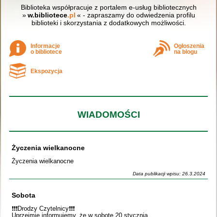
Biblioteka współpracuje z portalem e-usług bibliotecznych
»
w.bibliotece
.pl
« - zapraszamy do odwiedzenia profilu
biblioteki i skorzystania z dodatkowych możliwości.
Informacje
Ogłoszenia
o bibliotece
na blogu
Ekspozycja
WIADOMOŚCI
Życzenia wielkanocne
Życzenia wielkanocne
Data publikacji wpisu: 26.3.2024
Sobota
❗️❗️❗️Drodzy Czytelnicy❗️❗️❗️
Uprzejmie informujemy, że w sobotę 20 stycznia