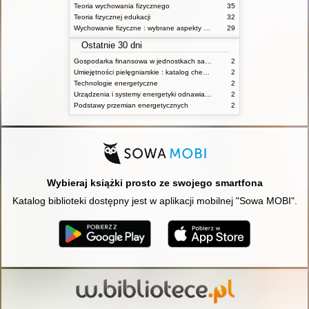
Teoria wychowania fizycznego
35
Teoria fizycznej edukacji
32
Wychowanie fizyczne : wybrane aspekty praktyczne
29
Ostatnie 30 dni
Gospodarka finansowa w jednostkach samorządu terytorialnego
2
Umiejętności pielęgniarskie : katalog check-list : materiały ćwiczeniowe z podstaw pielęgniarstwa
2
Technologie energetyczne
2
Urządzenia i systemy energetyki odnawialnej
2
Podstawy przemian energetycznych
2
Wybieraj książki prosto ze swojego smartfona
Katalog biblioteki dostępny jest w aplikacji mobilnej "Sowa MOBI".