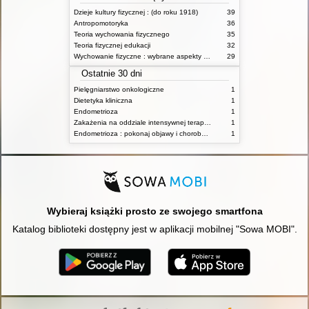
Dzieje kultury fizycznej : (do roku 1918)
39
Antropomotoryka
36
Teoria wychowania fizycznego
35
Teoria fizycznej edukacji
32
Wychowanie fizyczne : wybrane aspekty praktyczne
29
Ostatnie 30 dni
Pielęgniarstwo onkologiczne
1
Dietetyka kliniczna
1
Endometrioza
1
Zakażenia na oddziale intensywnej terapii : diagnostyka i leczenie
1
Endometrioza : pokonaj objawy i chorobę dzięki właściwemu leczeniu. Wróć do zdrowia dzięki naturalnym terapiom, diecie i odpowiedniej aktywności fizycznej
1
Wybieraj książki prosto ze swojego smartfona
Katalog biblioteki dostępny jest w aplikacji mobilnej "Sowa MOBI".