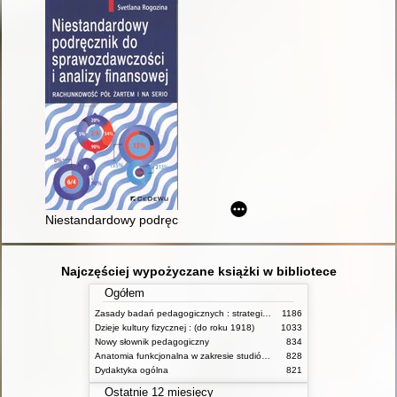
Niestandardowy podręcznik do sprawozdawczości i analizy fina
Najczęściej wypożyczane książki w bibliotece
Ogółem
Zasady badań pedagogicznych : strategie ilościowe i jakościowe
1186
Dzieje kultury fizycznej : (do roku 1918)
1033
Nowy słownik pedagogiczny
834
Anatomia funkcjonalna w zakresie studiów wychowania fizycznego i fizjoterapii
828
Dydaktyka ogólna
821
Ostatnie 12 miesięcy