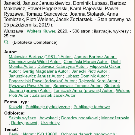
Janecki, Janusz Januszkiewicz, Dominik Lubasz, Bartosz
Makowicz, Paweł Pogorzelski, Karol Rajewski, Paweł
Ryszawa, Tomasz Sancewicz, Joanna Stolarek, Anna
Tomiczek, Piotr Welenc, Jacek Zdziarstek.
-
Stan prawny na
15 października 2019 r.
Warszawa :
Wolters Kluwer
, 2020.
-
508 stron : ilustracje, wykresy ;
25 cm.
(Biblioteka Compliance)
Autor
Makowicz Bartosz (1981- )
Autor
Jagura Bartosz
Autor
Chomiczewski Witold
Autor
Ciemiński Marcin
Autor
Diehl
Monika
Autor
Dulewicz Katarzyna
Autor
Filipowski Oskar
Autor
Gertig Magdalena
Autor
Janecki Piotr
Autor
Januszkiewicz Janusz
Autor
Lubasz Dominik
Autor
Pogorzelski Paweł (adwokat)
Autor
Rajewski Karol
Autor
Ryszawa Paweł
Autor
Sancewicz Tomasz
Autor
Stolarek
Joanna (prawo)
Autor
Tomiczek Anna (prawnik)
Autor
Welenc
Piotr
Autor
Zdziarstek Jacek
Autor
Forma i typ
Książki
Publikacje dydaktyczne
Publikacje fachowe
Odbiorca
Szkoły wyższe
Adwokaci
Doradcy podatkowi
Menedżerowie
Radcy prawni
Urzędnicy
Temat
Banki
Normy ISO 19600
Ochrona danych osobowych