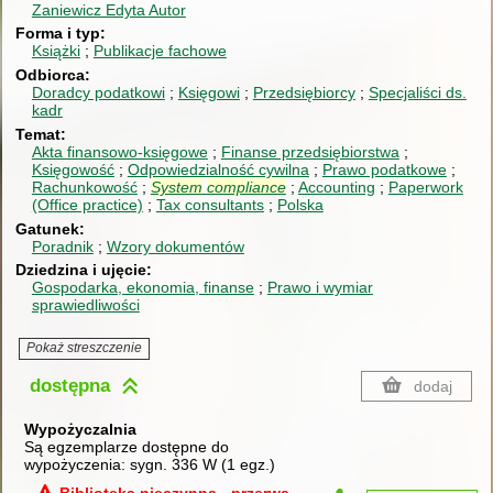
Zaniewicz Edyta
Autor
Forma i typ
Książki
Publikacje fachowe
Odbiorca
Doradcy podatkowi
Księgowi
Przedsiębiorcy
Specjaliści ds.
kadr
Temat
Akta finansowo-księgowe
Finanse przedsiębiorstwa
Księgowość
Odpowiedzialność cywilna
Prawo podatkowe
Rachunkowość
System
compliance
Accounting
Paperwork
(Office practice)
Tax consultants
Polska
Gatunek
Poradnik
Wzory dokumentów
Dziedzina i ujęcie
Gospodarka, ekonomia, finanse
Prawo i wymiar
sprawiedliwości
Pokaż streszczenie
dostępna
dodaj
Wypożyczalnia
Są egzemplarze dostępne do
wypożyczenia:
sygn. 336 W
(
1 egz.
)
Biblioteka nieczynna - przerwa