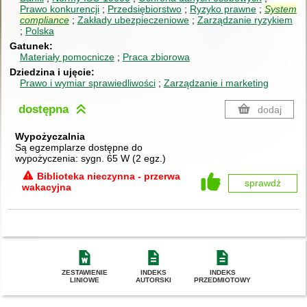
Prawo konkurencji
Przedsiębiorstwo
Ryzyko prawne
System
compliance
Zakłady ubezpieczeniowe
Zarządzanie ryzykiem
Polska
Gatunek
Materiały pomocnicze
Praca zbiorowa
Dziedzina i ujęcie
Prawo i wymiar sprawiedliwości
Zarządzanie i marketing
dostępna
dodaj
Wypożyczalnia
Są egzemplarze dostępne do
wypożyczenia:
sygn. 65 W
(
2 egz.
)
Biblioteka nieczynna - przerwa
sprawdź
wakacyjna
ZESTAWIENIE
INDEKS
INDEKS
LINIOWE
AUTORSKI
PRZEDMIOTOWY