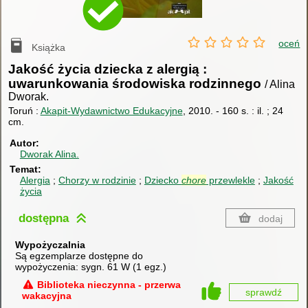
oceń
Książka
Jakość życia dziecka z alergią :
uwarunkowania środowiska rodzinnego
/ Alina
Dworak.
Toruń :
Akapit-Wydawnictwo Edukacyjne
, 2010.
-
160 s. : il. ; 24
cm.
Autor
Dworak Alina.
Temat
Alergia
Chorzy w rodzinie
Dziecko
chore
przewlekle
Jakość
życia
dostępna
dodaj
Wypożyczalnia
Są egzemplarze dostępne do
wypożyczenia:
sygn. 61 W
(
1 egz.
)
Biblioteka nieczynna - przerwa
sprawdź
wakacyjna