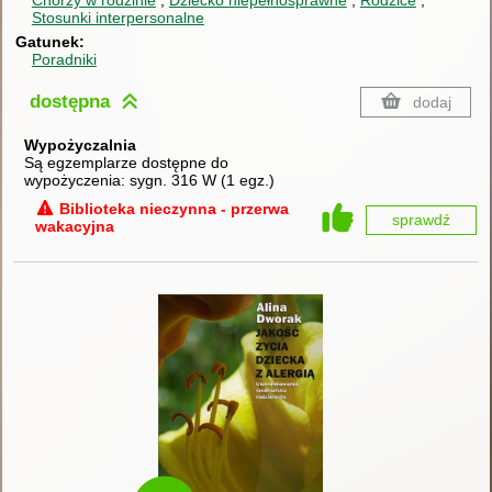
Chorzy w rodzinie
Dziecko niepełnosprawne
Rodzice
Stosunki interpersonalne
Gatunek
Poradniki
dostępna
dodaj
Wypożyczalnia
Są egzemplarze dostępne do
wypożyczenia:
sygn. 316 W
(
1 egz.
)
Biblioteka nieczynna - przerwa
sprawdź
wakacyjna