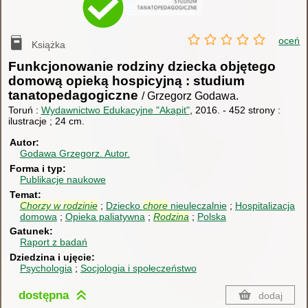
oceń
Książka
Funkcjonowanie rodziny dziecka objętego
domową opieką hospicyjną : studium
tanatopedagogiczne
/ Grzegorz Godawa.
Toruń :
Wydawnictwo Edukacyjne "Akapit"
, 2016.
-
452 strony :
ilustracje ; 24 cm.
Autor
Godawa Grzegorz.
Autor.
Forma i typ
Publikacje naukowe
Temat
Chorzy
w
rodzinie
Dziecko
chore
nieuleczalnie
Hospitalizacja
domowa
Opieka paliatywna
Rodzina
Polska
Gatunek
Raport z badań
Dziedzina i ujęcie
Psychologia
Socjologia i społeczeństwo
dostępna
dodaj