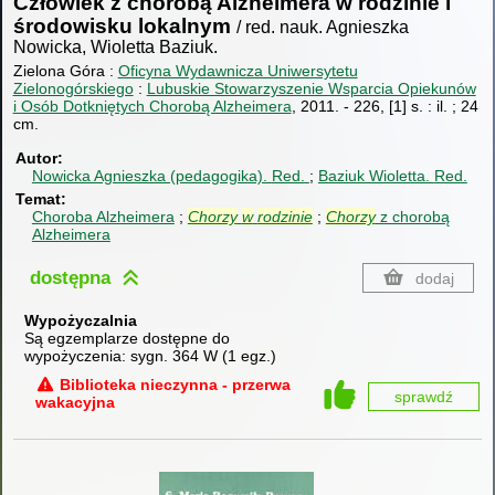
Człowiek z chorobą Alzheimera w rodzinie i
środowisku lokalnym
/ red. nauk. Agnieszka
Nowicka, Wioletta Baziuk.
Zielona Góra :
Oficyna Wydawnicza Uniwersytetu
Zielonogórskiego
:
Lubuskie Stowarzyszenie Wsparcia Opiekunów
i Osób Dotkniętych Chorobą Alzheimera
, 2011.
-
226, [1] s. : il. ; 24
cm.
Autor
Nowicka Agnieszka (pedagogika).
Red.
Baziuk Wioletta.
Red.
Temat
Choroba Alzheimera
Chorzy
w
rodzinie
Chorzy
z chorobą
Alzheimera
dostępna
dodaj
Wypożyczalnia
Są egzemplarze dostępne do
wypożyczenia:
sygn. 364 W
(
1 egz.
)
Biblioteka nieczynna - przerwa
sprawdź
wakacyjna