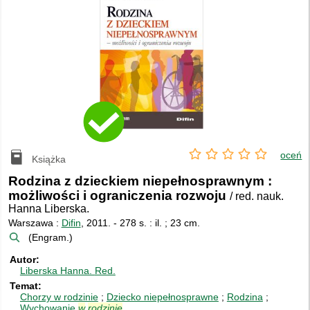
oceń
Książka
Rodzina z dzieckiem niepełnosprawnym :
możliwości i ograniczenia rozwoju
/ red. nauk.
Hanna Liberska.
Warszawa :
Difin
, 2011.
-
278 s. : il. ; 23 cm.
(Engram.)
Autor
Liberska Hanna.
Red.
Temat
Chorzy w rodzinie
Dziecko niepełnosprawne
Rodzina
Wychowanie
w
rodzinie