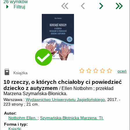
26 wyników
Filtruj
oceń
Książka
10 rzeczy, o których chciałoby ci powiedzieć
dziecko z autyzmem
/ Ellen Notbohm ; przekład
Marzena Szymańska-Błonicka.
Warszawa :
Wydawnictwo Uniwersytetu Jagiellońskiego
, 2017.
-
223 strony ; 21 cm.
Autor
Notbohm Ellen.
Szymańska-Błotnicka Marzena.
Tł.
Forma i typ
Książki