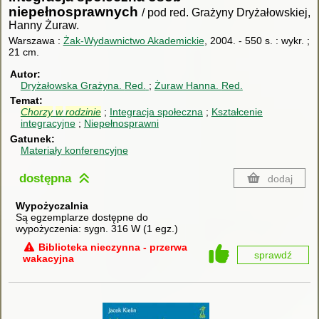
niepełnosprawnych
/ pod red. Grażyny Dryżałowskiej,
Hanny Żuraw.
Warszawa :
Żak-Wydawnictwo Akademickie
, 2004.
-
550 s. : wykr. ;
21 cm.
Autor
Dryżałowska Grażyna.
Red.
Żuraw Hanna.
Red.
Temat
Chorzy
w
rodzinie
Integracja społeczna
Kształcenie
integracyjne
Niepełnosprawni
Gatunek
Materiały konferencyjne
dostępna
dodaj
Wypożyczalnia
Są egzemplarze dostępne do
wypożyczenia:
sygn. 316 W
(
1 egz.
)
Biblioteka nieczynna - przerwa
sprawdź
wakacyjna