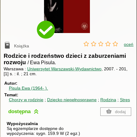
oceń
Książka
Rodzice i rodzeństwo dzieci z zaburzeniami
rozwoju
/ Ewa Pisula.
Warszawa :
Uniwersytet Warszawski-Wydawnictwo
, 2007.
-
201,
[1] s. : il. ; 21 cm.
Autor
Pisula Ewa (1964- ).
Temat
Chorzy w rodzinie
Dziecko niepełnosprawne
Rodzina
Stres
dostępna
dodaj
Wypożyczalnia
Są egzemplarze dostępne do
wypożyczenia:
sygn. 159.9 W
(
2 egz.
)