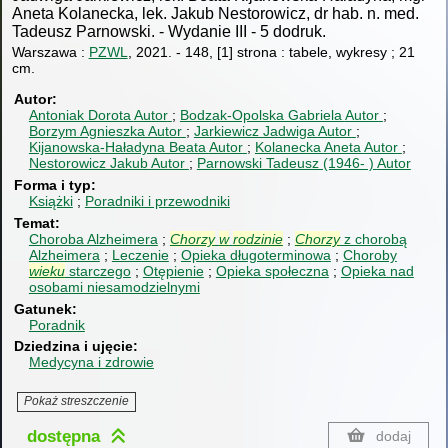
Aneta Kolanecka, lek. Jakub Nestorowicz, dr hab. n. med.
Tadeusz Parnowski.
-
Wydanie III - 5 dodruk.
Warszawa :
PZWL
, 2021.
-
148, [1] strona : tabele, wykresy ; 21
cm.
Autor
Antoniak Dorota
Autor
Bodzak-Opolska Gabriela
Autor
Borzym Agnieszka
Autor
Jarkiewicz Jadwiga
Autor
Kijanowska-Haładyna Beata
Autor
Kolanecka Aneta
Autor
Nestorowicz Jakub
Autor
Parnowski Tadeusz (1946- )
Autor
Forma i typ
Książki
Poradniki i przewodniki
Temat
Choroba Alzheimera
Chorzy
w
rodzinie
Chorzy
z chorobą
Alzheimera
Leczenie
Opieka długoterminowa
Choroby
wieku
starczego
Otępienie
Opieka społeczna
Opieka nad
osobami niesamodzielnymi
Gatunek
Poradnik
Dziedzina i ujęcie
Medycyna i zdrowie
Pokaż streszczenie
dostępna
dodaj