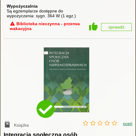
Wypożyczalnia
Są egzemplarze dostępne do
wypożyczenia:
sygn. 364 W
(
1 egz.
)
Biblioteka nieczynna - przerwa
sprawdź
wakacyjna
oceń
Książka
Integracja społeczna osób