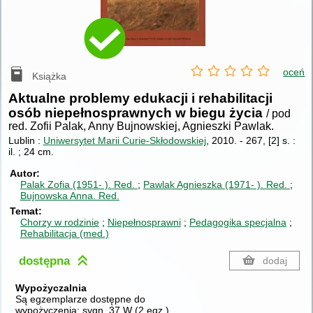
oceń
Książka
Aktualne problemy edukacji i rehabilitacji
osób niepełnosprawnych w biegu życia
/ pod
red. Zofii Palak, Anny Bujnowskiej, Agnieszki Pawlak.
Lublin :
Uniwersytet Marii Curie-Skłodowskiej
, 2010.
-
267, [2] s. :
il. ; 24 cm.
Autor
Palak Zofia (1951- ).
Red.
Pawlak Agnieszka (1971- ).
Red.
Bujnowska Anna.
Red.
Temat
Chorzy w rodzinie
Niepełnosprawni
Pedagogika specjalna
Rehabilitacja (med.)
dostępna
dodaj
Wypożyczalnia
Są egzemplarze dostępne do
wypożyczenia:
sygn. 37 W
(
2 egz.
)