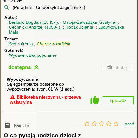
s. ; 21 cm.
(Poradniki / Uniwersytet Jagielloński.)
Autor
Barbaro Bogdan (1949- ).
Ostoja-Zawadzka Krystyna.
Cechnicki Andrzej (1950- ).
Robak Jolanta.
Ludwikowska
Maja.
Temat
Schizofrenia
Chorzy
w
rodzinie
Gatunek
Wydawnictwa popularne
dostępna
dodaj
Wypożyczalnia
Są egzemplarze dostępne do
wypożyczenia:
sygn. 61 W
(
1 egz.
)
Biblioteka nieczynna - przerwa
sprawdź
wakacyjna
oceń
Książka
O co pytają rodzice dzieci z