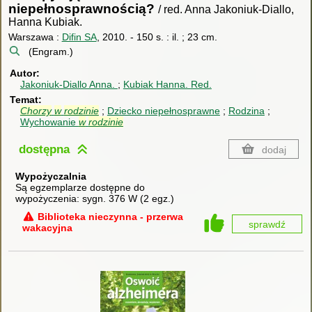
niepełnosprawnością?
/ red. Anna Jakoniuk-Diallo,
Hanna Kubiak.
Warszawa :
Difin SA
, 2010.
-
150 s. : il. ; 23 cm.
(Engram.)
Autor
Jakoniuk-Diallo Anna.
Kubiak Hanna.
Red.
Temat
Chorzy
w
rodzinie
Dziecko niepełnosprawne
Rodzina
Wychowanie
w
rodzinie
dostępna
dodaj
Wypożyczalnia
Są egzemplarze dostępne do
wypożyczenia:
sygn. 376 W
(
2 egz.
)
Biblioteka nieczynna - przerwa
sprawdź
wakacyjna