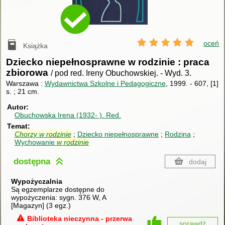
oceń
Książka
Dziecko niepełnosprawne w rodzinie : praca
zbiorowa
/ pod red. Ireny Obuchowskiej.
-
Wyd. 3.
Warszawa :
Wydawnictwa Szkolne i Pedagogiczne
, 1999.
-
607, [1]
s. ; 21 cm.
Autor
Obuchowska Irena (1932- ).
Red.
Temat
Chorzy
w
rodzinie
Dziecko niepełnosprawne
Rodzina
Wychowanie
w
rodzinie
dostępna
dodaj
Wypożyczalnia
Są egzemplarze dostępne do
wypożyczenia:
sygn. 376 W, A
[Magazyn]
(
3 egz.
)
Biblioteka nieczynna - przerwa
sprawdź