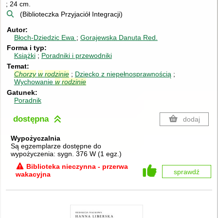
; 24 cm.
(Biblioteczka Przyjaciół Integracji)
Autor
Błoch-Dziedzic Ewa
Gorajewska Danuta
Red.
Forma i typ
Książki
Poradniki i przewodniki
Temat
Chorzy
w
rodzinie
Dziecko z niepełnosprawnością
Wychowanie
w
rodzinie
Gatunek
Poradnik
dostępna
dodaj
Wypożyczalnia
Są egzemplarze dostępne do
wypożyczenia:
sygn. 376 W
(
1 egz.
)
Biblioteka nieczynna - przerwa
sprawdź
wakacyjna