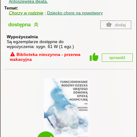
Antoszewska Beata.
Temat
Chorzy
w
rodzinie
Dziecko chore na nowotwory
dostępna
dodaj
Wypożyczalnia
Są egzemplarze dostępne do
wypożyczenia:
sygn. 61 W
(
1 egz.
)
Biblioteka nieczynna - przerwa
sprawdź
wakacyjna