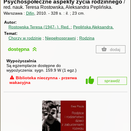
Psychospołeczne aspekty życia rodzinnego
/
red. nauk. Teresa Rostowska, Aleksandra Peplińska.
Warszawa :
Difin
, 2010.
-
328 s. : il. ; 23 cm.
Autor
Rostowska Teresa (1947- ).
Red.
Peplińska Aleksandra.
Temat
Chorzy w rodzinie
Niepełnosprawni
Rodzina
dostępna
dodaj
Wypożyczalnia
Są egzemplarze dostępne do
wypożyczenia:
sygn. 159.9 W
(
1 egz.
)
Biblioteka nieczynna - przerwa
sprawdź
wakacyjna