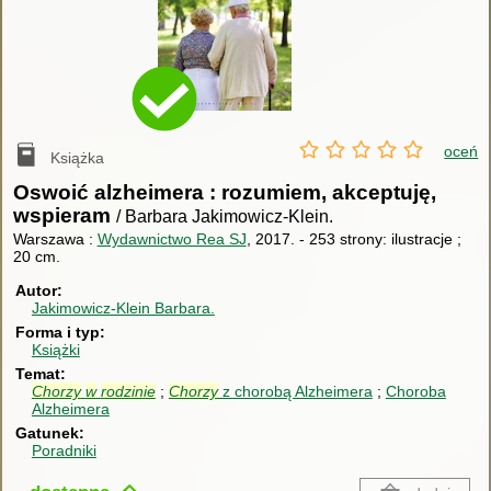
oceń
Książka
Oswoić alzheimera : rozumiem, akceptuję,
wspieram
/ Barbara Jakimowicz-Klein.
Warszawa :
Wydawnictwo Rea SJ
, 2017.
-
253 strony: ilustracje ;
20 cm.
Autor
Jakimowicz-Klein Barbara.
Forma i typ
Książki
Temat
Chorzy
w
rodzinie
Chorzy
z chorobą Alzheimera
Choroba
Alzheimera
Gatunek
Poradniki