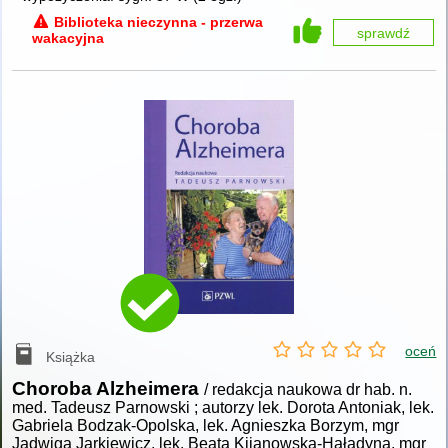
Biblioteka nieczynna - przerwa
sprawdź
wakacyjna
oceń
Książka
Choroba Alzheimera
/ redakcja naukowa dr hab. n.
med. Tadeusz Parnowski ; autorzy lek. Dorota Antoniak, lek.
Gabriela Bodzak-Opolska, lek. Agnieszka Borzym, mgr
Jadwiga Jarkiewicz, lek. Beata Kijanowska-Haładyna, mgr