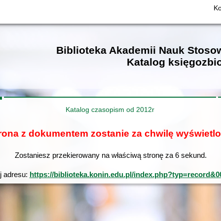
Ko
Biblioteka Akademii Nauk Stos
Katalog księgozbi
Katalog czasopism od 2012r
rona z dokumentem zostanie za chwilę wyświetl
Zostaniesz przekierowany na właściwą stronę za
6
sekund.
yj adresu:
https://biblioteka.konin.edu.pl/index.php?typ=rec