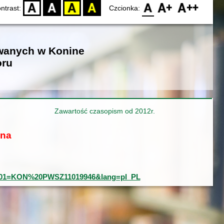
D
BW
YB
BY
F0
F1
F2
ntrast:
Czcionka:
owanych w Konine
oru
Zawartość czasopism od 2012r.
ona
ord&001=KON%20PWSZ11019946&lang=pl_PL