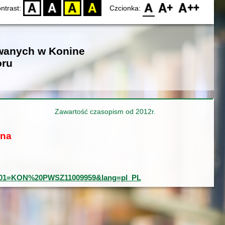
D
BW
YB
BY
F0
F1
F2
ntrast:
Czcionka:
owanych w Konine
oru
Zawartość czasopism od 2012r.
ona
ord&001=KON%20PWSZ11009959&lang=pl_PL