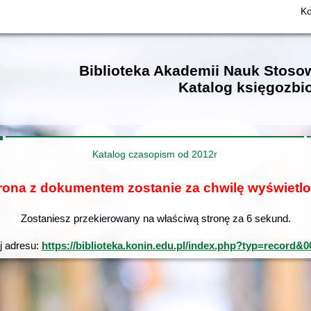
Ko
Biblioteka Akademii Nauk Stos
Katalog księgozbi
Katalog czasopism od 2012r
rona z dokumentem zostanie za chwilę wyświetl
Zostaniesz przekierowany na właściwą stronę za
6
sekund.
yj adresu:
https://biblioteka.konin.edu.pl/index.php?typ=rec