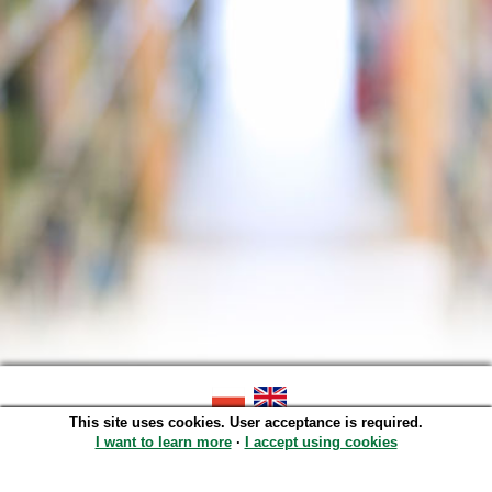
This site uses cookies. User acceptance is required.
SOWA OPAC v. 6.11.10 (2026-07-24)
Generated in 0,0044 s.
I want to learn more
∙
I accept using cookies