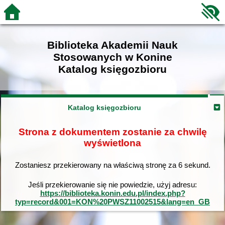
Biblioteka Akademii Nauk
Stosowanych w Konine
Katalog księgozbioru
Katalog księgozbioru
Strona z dokumentem zostanie za chwilę
wyświetlona
Zostaniesz przekierowany na właściwą stronę za
6
sekund.
Jeśli przekierowanie się nie powiedzie, użyj adresu:
https://biblioteka.konin.edu.pl/index.php?
typ=record&001=KON%20PWSZ11002515&lang=en_GB