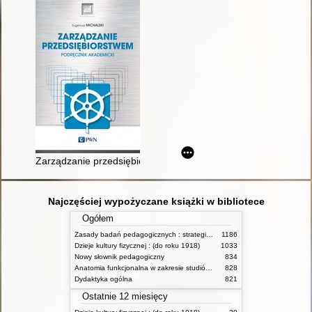
Zarządzanie przedsiębiorstwem : podręcznik akademicki
Najczęściej wypożyczane książki w bibliotece
Ogółem
Zasady badań pedagogicznych : strategie ilościowe i jakościowe
1186
Dzieje kultury fizycznej : (do roku 1918)
1033
Nowy słownik pedagogiczny
834
Anatomia funkcjonalna w zakresie studiów wychowania fizycznego i fizjoterapii
828
Dydaktyka ogólna
821
Ostatnie 12 miesięcy