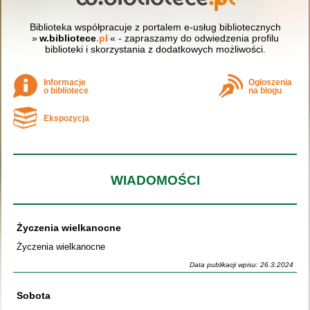
Biblioteka współpracuje z portalem e-usług bibliotecznych
»
w.bibliotece
.pl
« - zapraszamy do odwiedzenia profilu
biblioteki i skorzystania z dodatkowych możliwości.
Informacje
Ogłoszenia
o bibliotece
na blogu
Ekspozycja
WIADOMOŚCI
Życzenia wielkanocne
Życzenia wielkanocne
Data publikacji wpisu: 26.3.2024
Sobota