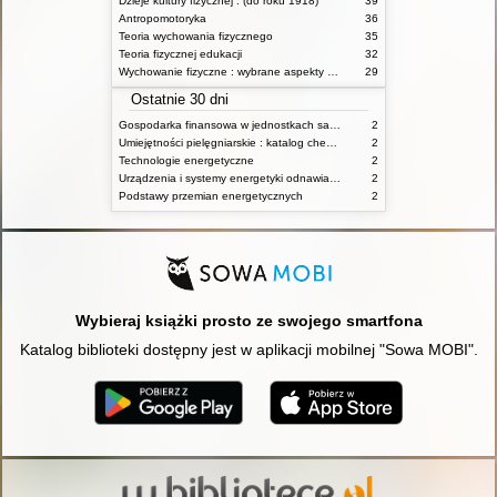
Dzieje kultury fizycznej : (do roku 1918)
39
Antropomotoryka
36
Teoria wychowania fizycznego
35
Teoria fizycznej edukacji
32
Wychowanie fizyczne : wybrane aspekty praktyczne
29
Ostatnie 30 dni
Gospodarka finansowa w jednostkach samorządu terytorialnego
2
Umiejętności pielęgniarskie : katalog check-list : materiały ćwiczeniowe z podstaw pielęgniarstwa
2
Technologie energetyczne
2
Urządzenia i systemy energetyki odnawialnej
2
Podstawy przemian energetycznych
2
Wybieraj książki prosto ze swojego smartfona
Katalog biblioteki dostępny jest w aplikacji mobilnej "Sowa MOBI".