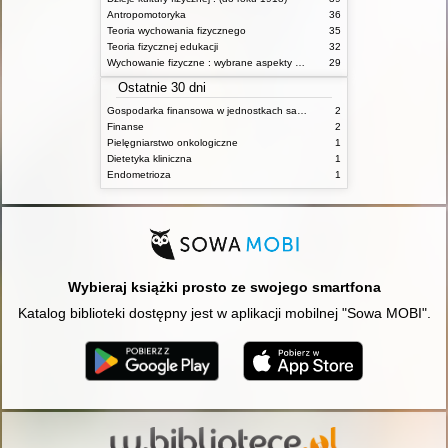
Antropomotoryka
36
Teoria wychowania fizycznego
35
Teoria fizycznej edukacji
32
Wychowanie fizyczne : wybrane aspekty praktyczne
29
Ostatnie 30 dni
Gospodarka finansowa w jednostkach samorządu terytorialnego
2
Finanse
2
Pielęgniarstwo onkologiczne
1
Dietetyka kliniczna
1
Endometrioza
1
Wybieraj książki prosto ze swojego smartfona
Katalog biblioteki dostępny jest w aplikacji mobilnej "Sowa MOBI".