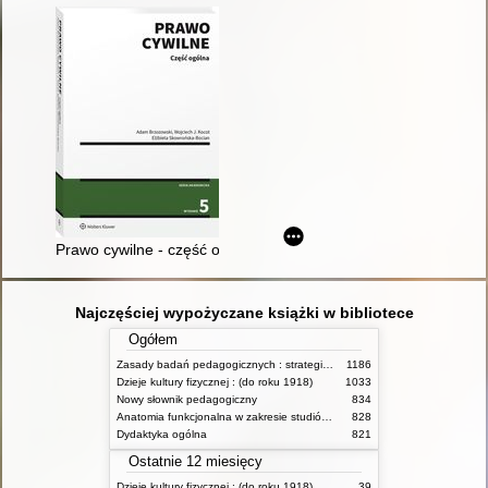
Prawo cywilne - część ogólna
Najczęściej wypożyczane książki w bibliotece
Ogółem
Zasady badań pedagogicznych : strategie ilościowe i jakościowe
1186
Dzieje kultury fizycznej : (do roku 1918)
1033
Nowy słownik pedagogiczny
834
Anatomia funkcjonalna w zakresie studiów wychowania fizycznego i fizjoterapii
828
Dydaktyka ogólna
821
Ostatnie 12 miesięcy
Dzieje kultury fizycznej : (do roku 1918)
39