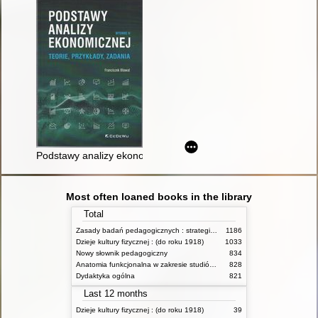
Podstawy analizy ekonomicznej : teorie, przykłady, zadania
Most often loaned books in the library
Total
Zasady badań pedagogicznych : strategie ilościowe i jakościowe
1186
Dzieje kultury fizycznej : (do roku 1918)
1033
Nowy słownik pedagogiczny
834
Anatomia funkcjonalna w zakresie studiów wychowania fizycznego i fizjoterapii
828
Dydaktyka ogólna
821
Last 12 months
Dzieje kultury fizycznej : (do roku 1918)
39