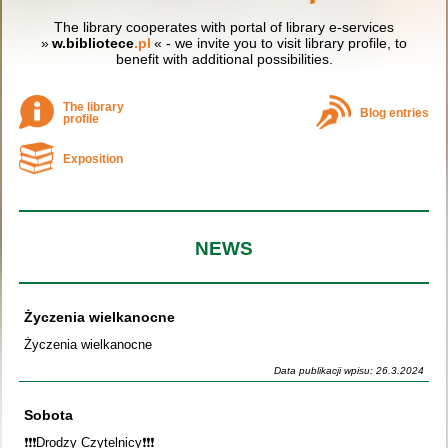
The library cooperates with portal of library e-services
»
w.bibliotece
.pl
« - we invite you to visit library profile, to
benefit with additional possibilities.
The library
Blog entries
profile
Exposition
NEWS
Życzenia wielkanocne
Życzenia wielkanocne
Data publikacji wpisu: 26.3.2024
Sobota
❗️❗️❗️Drodzy Czytelnicy❗️❗️❗️