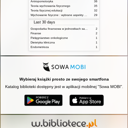
Antropomotoryka
36
Teoria wychowania fizycznego
35
Teoria fizycznej edukacji
32
Wychowanie fizyczne : wybrane aspekty praktyczne
29
Last 30 days
Gospodarka finansowa w jednostkach samorządu terytorialnego
2
Finanse
2
Pielęgniarstwo onkologiczne
1
Dietetyka kliniczna
1
Endometrioza
1
Wybieraj książki prosto ze swojego smartfona
Katalog biblioteki dostępny jest w aplikacji mobilnej "Sowa MOBI".