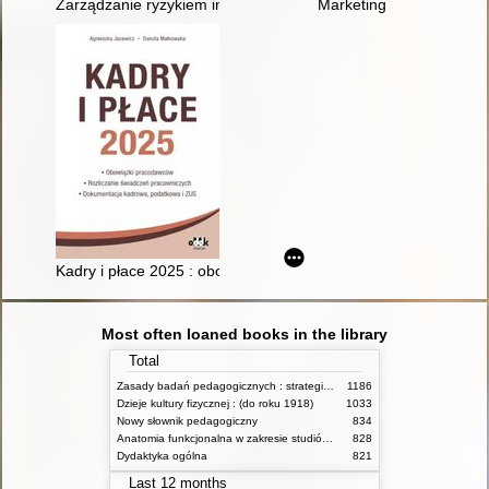
Zarządzanie ryzykiem instytucji finansowych
Marketing
Kadry i płace 2025 : obowiązki pracodawców, rozliczanie św
Most often loaned books in the library
Total
Zasady badań pedagogicznych : strategie ilościowe i jakościowe
1186
Dzieje kultury fizycznej : (do roku 1918)
1033
Nowy słownik pedagogiczny
834
Anatomia funkcjonalna w zakresie studiów wychowania fizycznego i fizjoterapii
828
Dydaktyka ogólna
821
Last 12 months