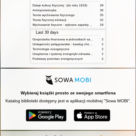
Dzieje kultury fizycznej : (do roku 1918)
39
Antropomotoryka
36
Teoria wychowania fizycznego
35
Teoria fizycznej edukacji
32
Wychowanie fizyczne : wybrane aspekty praktyczne
29
Last 30 days
Gospodarka finansowa w jednostkach samorządu terytorialnego
2
Umiejętności pielęgniarskie : katalog check-list : materiały ćwiczeniowe z podstaw pielęgniarstwa
2
Technologie energetyczne
2
Urządzenia i systemy energetyki odnawialnej
2
Podstawy przemian energetycznych
2
Wybieraj książki prosto ze swojego smartfona
Katalog biblioteki dostępny jest w aplikacji mobilnej "Sowa MOBI".