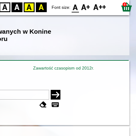
0
D
BW
YB
BY
F0
F1
F2
Font size:
owanych w Konine
oru
Zawartość czasopism od 2012r.