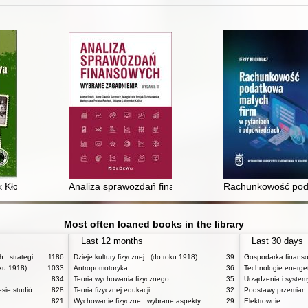
z suplementem elektronicznym)
k Kłodawa
Analiza sprawozdań finansowych : wybrane zagadnien
Rachunkowość poda
Most often loaned books in the library
Last 12 months
Last 30 days
Zasady badań pedagogicznych : strategie ilościowe i jakościowe
1186
Dzieje kultury fizycznej : (do roku 1918)
39
oku 1918)
1033
Antropomotoryka
36
Technologie energe
834
Teoria wychowania fizycznego
35
Anatomia funkcjonalna w zakresie studiów wychowania fizycznego i fizjoterapii
828
Teoria fizycznej edukacji
32
Podstawy przemian
821
Wychowanie fizyczne : wybrane aspekty praktyczne
29
Elektrownie