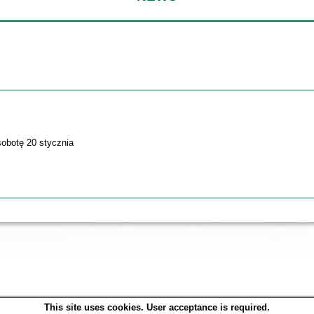
sobotę 20 stycznia
This site uses cookies. User acceptance is required.
SOWA OPAC v. 6.11.10 (2026-07-24)