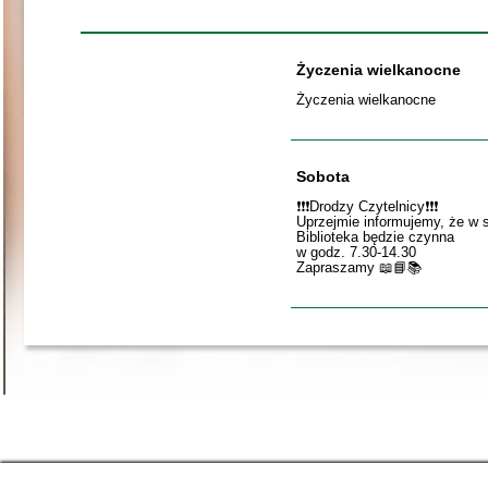
Życzenia wielkanocne
Życzenia wielkanocne
Sobota
❗️❗️❗️Drodzy Czytelnicy❗️❗️❗️
Uprzejmie informujemy, że w 
Biblioteka będzie czynna
w godz. 7.30-14.30
Zapraszamy 📖📘📚