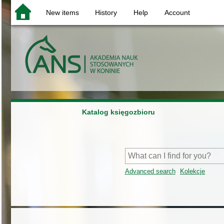
New items
History
Help
Account
Katalog księgozbioru
Advanced search
Kolekcje