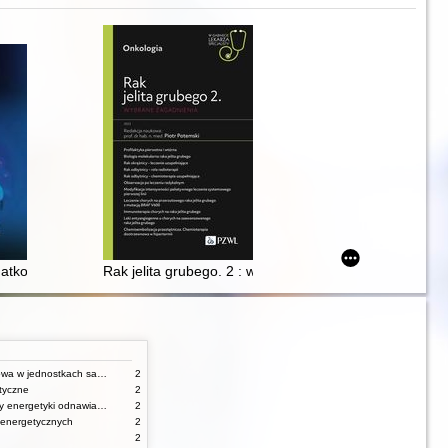
ia
tkowa małych firm w pytaniach i odpowiedziach
Rak jelita grubego. 2 : wybrane zagadnienia
Gospodarka finansowa w jednostkach samorządu terytorialnego
2
tyczne
2
Urządzenia i systemy energetyki odnawialnej
2
 energetycznych
2
2