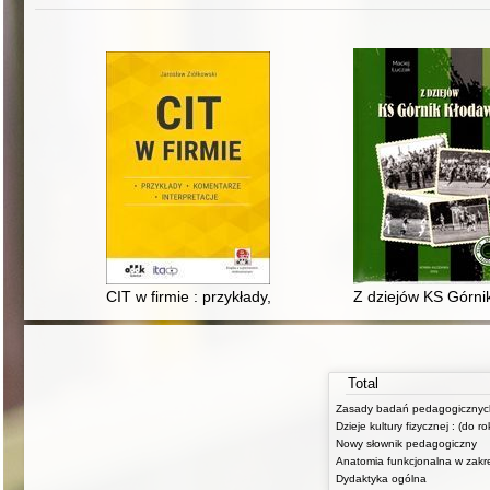
CIT w firmie : przykłady, komentarze, interpretacje : (
Z dziejów KS Górni
Total
Dzieje kultury fizycznej : (do r
Nowy słownik pedagogiczny
Dydaktyka ogólna