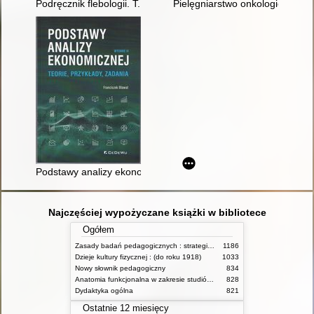
Podręcznik flebologii. T. 1
Pielęgniarstwo onkologiczne
Podstawy analizy ekonomicznej : teorie, przykłady, zadania
Najczęściej wypożyczane książki w bibliotece
Ogółem
Zasady badań pedagogicznych : strategie ilościowe i jakościowe
1186
Dzieje kultury fizycznej : (do roku 1918)
1033
Nowy słownik pedagogiczny
834
Anatomia funkcjonalna w zakresie studiów wychowania fizycznego i fizjoterapii
828
Dydaktyka ogólna
821
Ostatnie 12 miesięcy