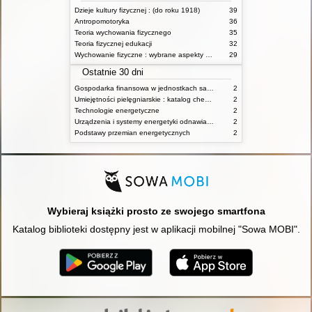
Dzieje kultury fizycznej : (do roku 1918)
39
Antropomotoryka
36
Teoria wychowania fizycznego
35
Teoria fizycznej edukacji
32
Wychowanie fizyczne : wybrane aspekty praktyczne
29
Ostatnie 30 dni
Gospodarka finansowa w jednostkach samorządu terytorialnego
2
Umiejętności pielęgniarskie : katalog check-list : materiały ćwiczeniowe z podstaw pielęgniarstwa
2
Technologie energetyczne
2
Urządzenia i systemy energetyki odnawialnej
2
Podstawy przemian energetycznych
2
Wybieraj książki prosto ze swojego smartfona
Katalog biblioteki dostępny jest w aplikacji mobilnej "Sowa MOBI".