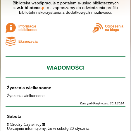
Biblioteka współpracuje z portalem e-usług bibliotecznych
»
w.bibliotece
.pl
« - zapraszamy do odwiedzenia profilu
biblioteki i skorzystania z dodatkowych możliwości.
Informacje
Ogłoszenia
o bibliotece
na blogu
Ekspozycja
WIADOMOŚCI
Życzenia wielkanocne
Życzenia wielkanocne
Data publikacji wpisu: 26.3.2024
Sobota
❗️❗️❗️Drodzy Czytelnicy❗️❗️❗️
Uprzejmie informujemy, że w sobotę 20 stycznia