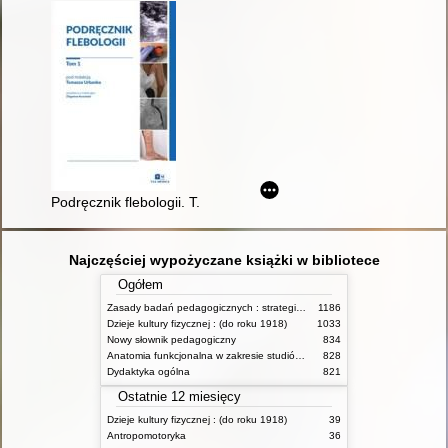
Podręcznik flebologii. T. 1
Najczęściej wypożyczane książki w bibliotece
Ogółem
Zasady badań pedagogicznych : strategie ilościowe i jakościowe
1186
Dzieje kultury fizycznej : (do roku 1918)
1033
Nowy słownik pedagogiczny
834
Anatomia funkcjonalna w zakresie studiów wychowania fizycznego i fizjoterapii
828
Dydaktyka ogólna
821
Ostatnie 12 miesięcy
Dzieje kultury fizycznej : (do roku 1918)
39
Antropomotoryka
36