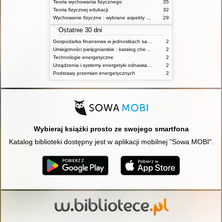
Teoria wychowania fizycznego
35
Teoria fizycznej edukacji
32
Wychowanie fizyczne : wybrane aspekty praktyczne
29
Ostatnie 30 dni
Gospodarka finansowa w jednostkach samorządu terytorialnego
2
Umiejętności pielęgniarskie : katalog check-list : materiały ćwiczeniowe z podstaw pielęgniarstwa
2
Technologie energetyczne
2
Urządzenia i systemy energetyki odnawialnej
2
Podstawy przemian energetycznych
2
Wybieraj książki prosto ze swojego smartfona
Katalog biblioteki dostępny jest w aplikacji mobilnej "Sowa MOBI".