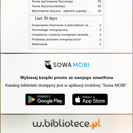
Teoria wychowania fizycznego
35
Teoria fizycznej edukacji
32
Wychowanie fizyczne : wybrane aspekty praktyczne
29
Last 30 days
Gospodarka finansowa w jednostkach samorządu terytorialnego
2
Technologie energetyczne
2
Urządzenia i systemy energetyki odnawialnej
2
Podstawy przemian energetycznych
2
Elektrownie
2
Wybieraj książki prosto ze swojego smartfona
Katalog biblioteki dostępny jest w aplikacji mobilnej "Sowa MOBI".