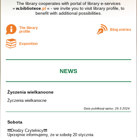
The library cooperates with portal of library e-services
»
w.bibliotece
.pl
« - we invite you to visit library profile, to
benefit with additional possibilities.
The library
Blog entries
profile
Exposition
NEWS
Życzenia wielkanocne
Życzenia wielkanocne
Data publikacji wpisu: 26.3.2024
Sobota
❗️❗️❗️Drodzy Czytelnicy❗️❗️❗️
Uprzejmie informujemy, że w sobotę 20 stycznia