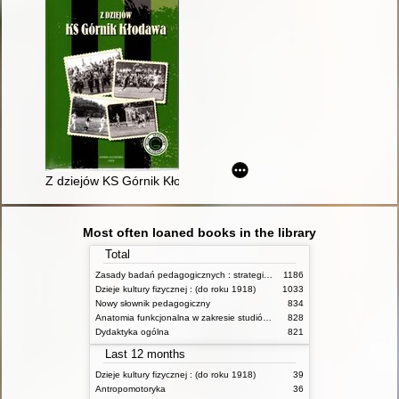
Z dziejów KS Górnik Kłodawa
Most often loaned books in the library
Total
Zasady badań pedagogicznych : strategie ilościowe i jakościowe
1186
Dzieje kultury fizycznej : (do roku 1918)
1033
Nowy słownik pedagogiczny
834
Anatomia funkcjonalna w zakresie studiów wychowania fizycznego i fizjoterapii
828
Dydaktyka ogólna
821
Last 12 months
Dzieje kultury fizycznej : (do roku 1918)
39
Antropomotoryka
36