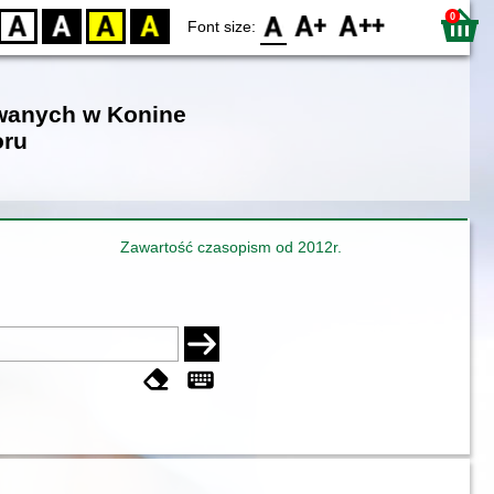
0
D
BW
YB
BY
F0
F1
F2
Font size:
owanych w Konine
oru
Zawartość czasopism od 2012r.