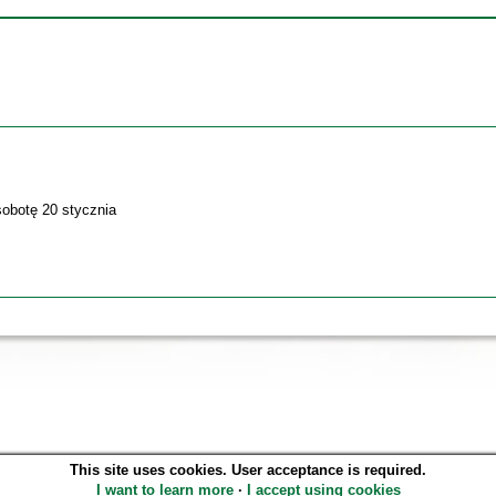
sobotę 20 stycznia
This site uses cookies. User acceptance is required.
SOWA OPAC v. 6.11.10 (2026-07-24)
I want to learn more
∙
I accept using cookies
Generated in 0,5486 s.