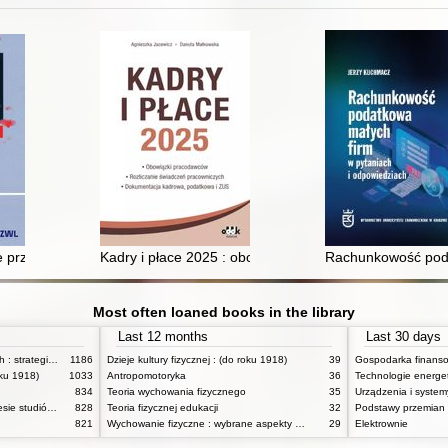
e przyczyny nagłego zatrzymania krążenia
Kadry i płace 2025 : obowiązki pracodawców, rozlicz
Rachunkowość poda
Most often loaned books in the library
Last 12 months
Last 30 days
Zasady badań pedagogicznych : strategie ilościowe i jakościowe
1186
Dzieje kultury fizycznej : (do roku 1918)
39
oku 1918)
1033
Antropomotoryka
36
Technologie energe
834
Teoria wychowania fizycznego
35
Anatomia funkcjonalna w zakresie studiów wychowania fizycznego i fizjoterapii
828
Teoria fizycznej edukacji
32
Podstawy przemian
821
Wychowanie fizyczne : wybrane aspekty praktyczne
29
Elektrownie