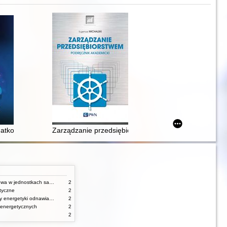
anie świadczeń pracowniczych, dokumentacja kadrowa, podatkowa i ZUS
tkowa małych firm w pytaniach i odpowiedziach
Zarządzanie przedsiębiorstwem : podręcznik akademic
Gospodarka finansowa w jednostkach samorządu terytorialnego
2
tyczne
2
Urządzenia i systemy energetyki odnawialnej
2
 energetycznych
2
2