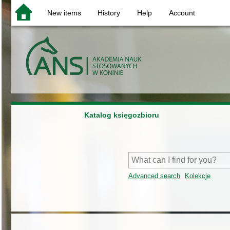
New items
History
Help
Account
Katalog księgozbioru
Advanced search
Kolekcje