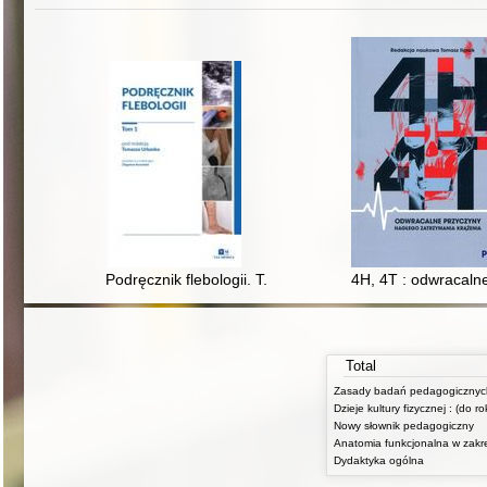
Podręcznik flebologii. T. 1
4H, 4T : odwracaln
Total
Dzieje kultury fizycznej : (do r
Nowy słownik pedagogiczny
Dydaktyka ogólna