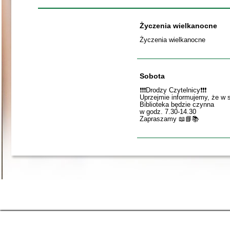
Życzenia wielkanocne
Życzenia wielkanocne
Sobota
❗️❗️❗️Drodzy Czytelnicy❗️❗️❗️
Uprzejmie informujemy, że w 
Biblioteka będzie czynna
w godz. 7.30-14.30
Zapraszamy 📖📘📚