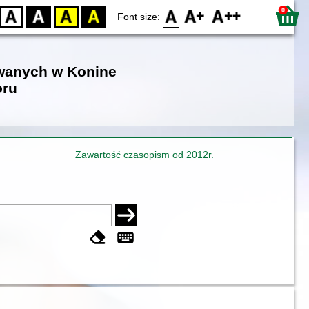
0
D
BW
YB
BY
F0
F1
F2
Font size:
owanych w Konine
oru
Zawartość czasopism od 2012r.