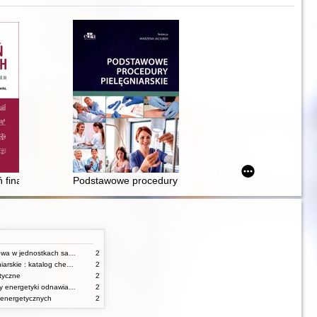
anie świadczeń pracowniczych, dokumentacja kadrowa, podatkowa i ZUS
ń finansowych : wybrane zagadnienia
Podstawowe procedury pielęgniarskie
Gospodarka finansowa w jednostkach samorządu terytorialnego
2
Umiejętności pielęgniarskie : katalog check-list : materiały ćwiczeniowe z podstaw pielęgniarstwa
2
tyczne
2
Urządzenia i systemy energetyki odnawialnej
2
 energetycznych
2