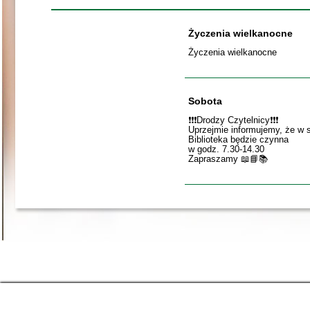
Życzenia wielkanocne
Życzenia wielkanocne
Sobota
❗️❗️❗️Drodzy Czytelnicy❗️❗️❗️
Uprzejmie informujemy, że w 
Biblioteka będzie czynna
w godz. 7.30-14.30
Zapraszamy 📖📘📚