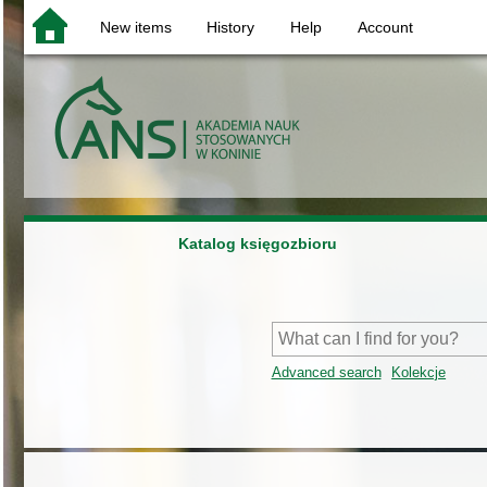
New items
History
Help
Account
Katalog księgozbioru
Advanced search
Kolekcje