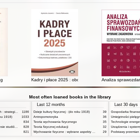
ania
ng
Kadry i płace 2025 : obowiązki pracodawców, rozlicz
Analiza sprawozda
Most often loaned books in the library
Last 12 months
Last 30 days
Zasady badań pedagogicznych : strategie ilościowe i jakościowe
1186
Dzieje kultury fizycznej : (do roku 1918)
39
oku 1918)
1033
Antropomotoryka
36
834
Teoria wychowania fizycznego
35
Technologie energe
Anatomia funkcjonalna w zakresie studiów wychowania fizycznego i fizjoterapii
828
Teoria fizycznej edukacji
32
821
Wychowanie fizyczne : wybrane aspekty praktyczne
29
Podstawy przemian