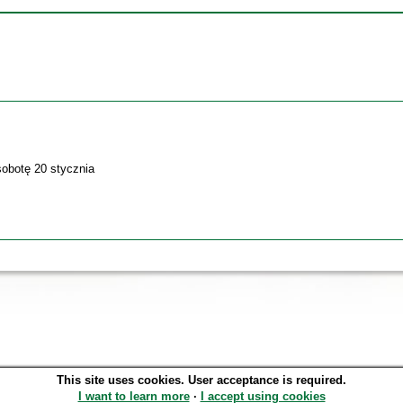
sobotę 20 stycznia
This site uses cookies. User acceptance is required.
SOWA OPAC v. 6.11.10 (2026-07-24)
I want to learn more
∙
I accept using cookies
Generated in 0,1435 s.