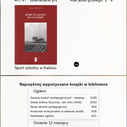
4H, 4T : odwracalne przyczyny nagłego zatrzymania krążenia
Rak jelita grubego. 2 : wybrane
Sport szkolny w Kaliszu do 1939 roku
Najczęściej wypożyczane książki w bibliotece
Ogółem
Zasady badań pedagogicznych : strategie ilościowe i jakościowe
1186
Dzieje kultury fizycznej : (do roku 1918)
1033
Nowy słownik pedagogiczny
834
Anatomia funkcjonalna w zakresie studiów wychowania fizycznego i fizjoterapii
828
Dydaktyka ogólna
821
Ostatnie 12 miesięcy