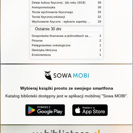
Dzieje kultury fizycznej : (do roku 1918)
39
Antropomotoryka
36
Teoria wychowania fizycznego
35
Teoria fizycznej edukacji
32
Wychowanie fizyczne : wybrane aspekty praktyczne
29
Ostatnie 30 dni
Gospodarka finansowa w jednostkach samorządu terytorialnego
2
Finanse
2
Pielęgniarstwo onkologiczne
1
Dietetyka kliniczna
1
Endometrioza
1
Wybieraj książki prosto ze swojego smartfona
Katalog biblioteki dostępny jest w aplikacji mobilnej "Sowa MOBI".