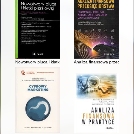
Nowotwory płuca i klatki piersiowej : wybrane zagadnienia
Analiza finansowa przedsiębiors