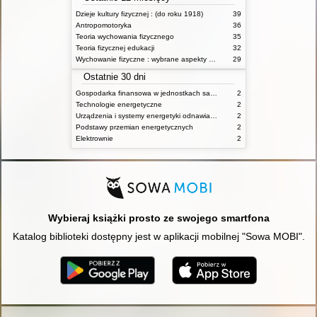
Dzieje kultury fizycznej : (do roku 1918)
39
Antropomotoryka
36
Teoria wychowania fizycznego
35
Teoria fizycznej edukacji
32
Wychowanie fizyczne : wybrane aspekty praktyczne
29
Ostatnie 30 dni
Gospodarka finansowa w jednostkach samorządu terytorialnego
2
Technologie energetyczne
2
Urządzenia i systemy energetyki odnawialnej
2
Podstawy przemian energetycznych
2
Elektrownie
2
Wybieraj książki prosto ze swojego smartfona
Katalog biblioteki dostępny jest w aplikacji mobilnej "Sowa MOBI".