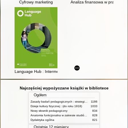
Cyfrowy marketing
Analiza finansowa w praktyce
Language Hub : Intermediate : Student's Book : B1+
Najczęściej wypożyczane książki w bibliotece
Ogółem
Zasady badań pedagogicznych : strategie ilościowe i jakościowe
1186
Dzieje kultury fizycznej : (do roku 1918)
1033
Nowy słownik pedagogiczny
834
Anatomia funkcjonalna w zakresie studiów wychowania fizycznego i fizjoterapii
828
Dydaktyka ogólna
821
Ostatnie 12 miesięcy