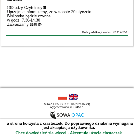
❗️❗️❗️Drodzy Czytelnicy❗️❗️❗️
Uprzejmie informujemy, że w sobotę 20 stycznia
Biblioteka będzie czynna
w godz. 7.30-14.30
Zapraszamy 📖📘📚
Data publikacji wpisu: 22.2.2024
SOWA OPAC v. 6.11.10 (2026-07-24)
Wygenerowano w 0,3453 s.
Ta strona korzysta z ciasteczek. Do poprawnego działania wymagana
jest akceptacja użytkownika.
Chcę dowiedzieć się więcej
∙
Akceptuję użycie ciasteczek