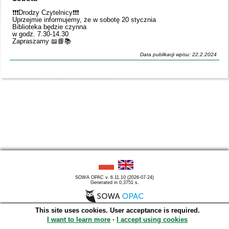
❗️❗️❗️Drodzy Czytelnicy❗️❗️❗️
Uprzejmie informujemy, że w sobotę 20 stycznia
Biblioteka będzie czynna
w godz. 7.30-14.30
Zapraszamy 📖📘📚
Data publikacji wpisu: 22.2.2024
SOWA OPAC v. 6.11.10 (2026-07-24)
Generated in 0,3751 s.
This site uses cookies. User acceptance is required.
I want to learn more
∙
I accept using cookies