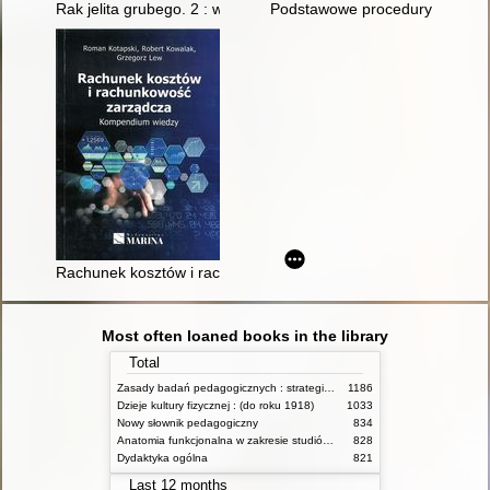
Rak jelita grubego. 2 : wybrane zagadnienia
Podstawowe procedury pielęgni
Rachunek kosztów i rachunkowość zarządcza : kompendium w
Most often loaned books in the library
Total
Zasady badań pedagogicznych : strategie ilościowe i jakościowe
1186
Dzieje kultury fizycznej : (do roku 1918)
1033
Nowy słownik pedagogiczny
834
Anatomia funkcjonalna w zakresie studiów wychowania fizycznego i fizjoterapii
828
Dydaktyka ogólna
821
Last 12 months