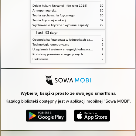
Dzieje kultury fizycznej : (do roku 1918)
39
Antropomotoryka
36
Teoria wychowania fizycznego
35
Teoria fizycznej edukacji
32
Wychowanie fizyczne : wybrane aspekty praktyczne
29
Last 30 days
Gospodarka finansowa w jednostkach samorządu terytorialnego
2
Technologie energetyczne
2
Urządzenia i systemy energetyki odnawialnej
2
Podstawy przemian energetycznych
2
Elektrownie
2
Wybieraj książki prosto ze swojego smartfona
Katalog biblioteki dostępny jest w aplikacji mobilnej "Sowa MOBI".