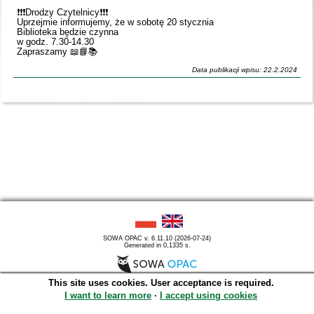
❗️❗️❗️Drodzy Czytelnicy❗️❗️❗️
Uprzejmie informujemy, że w sobotę 20 stycznia
Biblioteka będzie czynna
w godz. 7.30-14.30
Zapraszamy 📖📘📚
Data publikacji wpisu: 22.2.2024
SOWA OPAC v. 6.11.10 (2026-07-24)
Generated in 0,1335 s.
This site uses cookies. User acceptance is required.
I want to learn more
∙
I accept using cookies