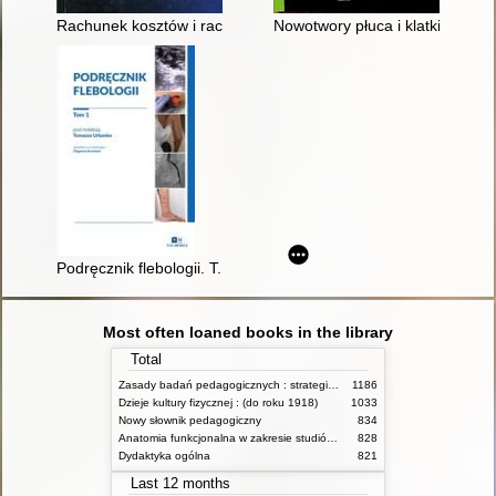
Rachunek kosztów i rachunkowość zarządcza : kompendium w
Nowotwory płuca i klatki piersi
Podręcznik flebologii. T. 1
Most often loaned books in the library
Total
Zasady badań pedagogicznych : strategie ilościowe i jakościowe
1186
Dzieje kultury fizycznej : (do roku 1918)
1033
Nowy słownik pedagogiczny
834
Anatomia funkcjonalna w zakresie studiów wychowania fizycznego i fizjoterapii
828
Dydaktyka ogólna
821
Last 12 months