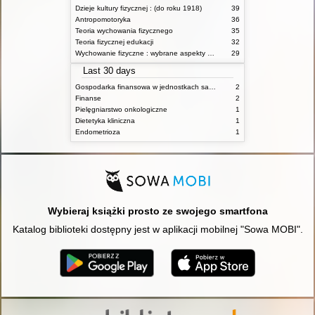
Dzieje kultury fizycznej : (do roku 1918)
39
Antropomotoryka
36
Teoria wychowania fizycznego
35
Teoria fizycznej edukacji
32
Wychowanie fizyczne : wybrane aspekty praktyczne
29
Last 30 days
Gospodarka finansowa w jednostkach samorządu terytorialnego
2
Finanse
2
Pielęgniarstwo onkologiczne
1
Dietetyka kliniczna
1
Endometrioza
1
Wybieraj książki prosto ze swojego smartfona
Katalog biblioteki dostępny jest w aplikacji mobilnej "Sowa MOBI".