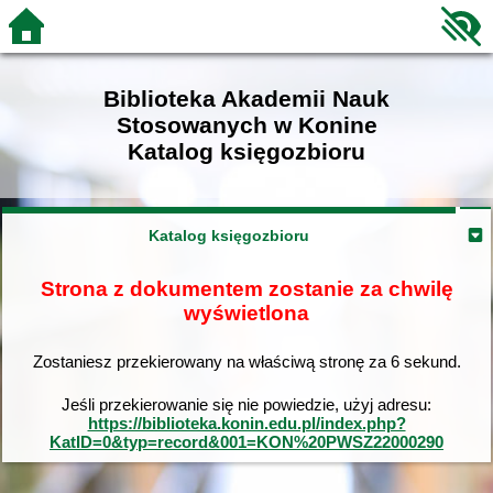
Biblioteka Akademii Nauk
Stosowanych w Konine
Katalog księgozbioru
Katalog księgozbioru
Strona z dokumentem zostanie za chwilę
wyświetlona
Zostaniesz przekierowany na właściwą stronę za
6
sekund.
Jeśli przekierowanie się nie powiedzie, użyj adresu:
https://biblioteka.konin.edu.pl/index.php?
KatID=0&typ=record&001=KON%20PWSZ22000290