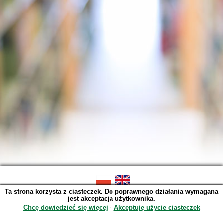
Ta strona korzysta z ciasteczek. Do poprawnego działania wymagana
SOWA OPAC v. 6.11.10 (2026-07-24)
jest akceptacja użytkownika.
Wygenerowano w 0,0041 s.
Chcę dowiedzieć się więcej
∙
Akceptuję użycie ciasteczek