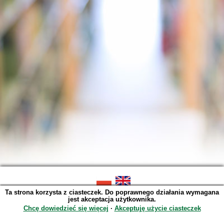
Ta strona korzysta z ciasteczek. Do poprawnego działania wymagana
SOWA OPAC v. 6.11.10 (2026-07-24)
jest akceptacja użytkownika.
Wygenerowano w 0,0021 s.
Chcę dowiedzieć się więcej
∙
Akceptuję użycie ciasteczek