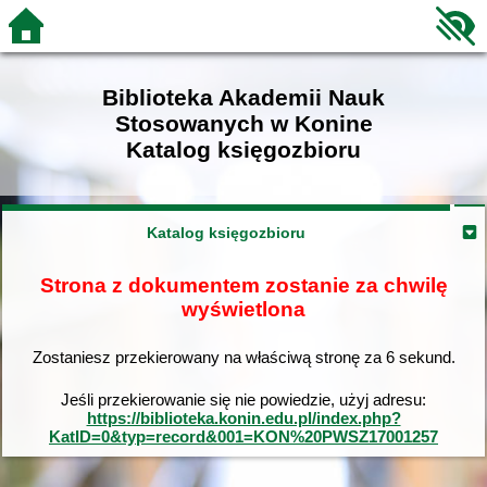
Biblioteka Akademii Nauk
Stosowanych w Konine
Katalog księgozbioru
Katalog księgozbioru
Strona z dokumentem zostanie za chwilę
wyświetlona
Zostaniesz przekierowany na właściwą stronę za
6
sekund.
Jeśli przekierowanie się nie powiedzie, użyj adresu:
https://biblioteka.konin.edu.pl/index.php?
KatID=0&typ=record&001=KON%20PWSZ17001257