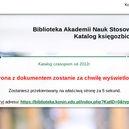
Ko
Biblioteka Akademii Nauk Stos
Katalog księgozbi
Katalog czasopism od 2012r
rona z dokumentem zostanie za chwilę wyświetl
Zostaniesz przekierowany na właściwą stronę za
6
sekund.
żyj adresu:
https://biblioteka.konin.edu.pl/index.php?KatID=