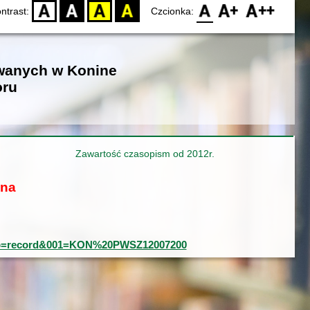
D
BW
YB
BY
F0
F1
F2
ntrast:
Czcionka:
owanych w Konine
oru
Zawartość czasopism od 2012r.
ona
0&typ=record&001=KON%20PWSZ12007200