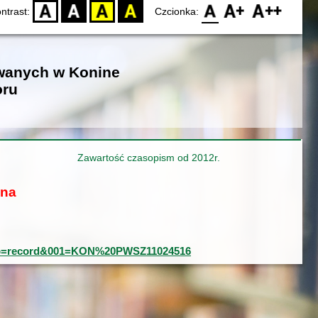
D
BW
YB
BY
F0
F1
F2
ntrast:
Czcionka:
owanych w Konine
oru
Zawartość czasopism od 2012r.
ona
0&typ=record&001=KON%20PWSZ11024516