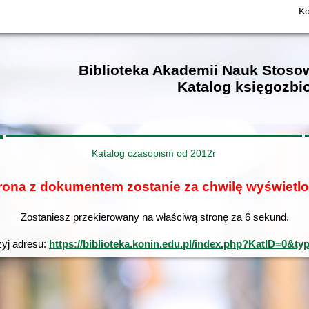
Ko
Biblioteka Akademii Nauk Stos
Katalog księgozbi
Katalog czasopism od 2012r
rona z dokumentem zostanie za chwilę wyświetl
Zostaniesz przekierowany na właściwą stronę za
6
sekund.
żyj adresu:
https://biblioteka.konin.edu.pl/index.php?KatID=