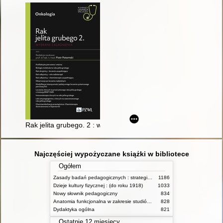
Rak jelita grubego. 2 : wybrane zagadnienia
Najczęściej wypożyczane książki w bibliotece
Ogółem
Zasady badań pedagogicznych : strategie ilościowe i jakościowe
1186
Dzieje kultury fizycznej : (do roku 1918)
1033
Nowy słownik pedagogiczny
834
Anatomia funkcjonalna w zakresie studiów wychowania fizycznego i fizjoterapii
828
Dydaktyka ogólna
821
Ostatnie 12 miesięcy