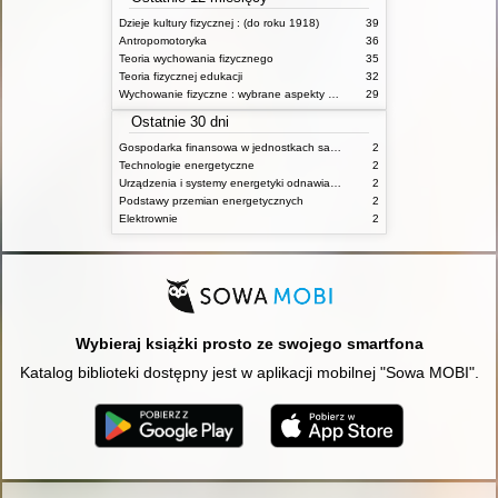
Dzieje kultury fizycznej : (do roku 1918)
39
Antropomotoryka
36
Teoria wychowania fizycznego
35
Teoria fizycznej edukacji
32
Wychowanie fizyczne : wybrane aspekty praktyczne
29
Ostatnie 30 dni
Gospodarka finansowa w jednostkach samorządu terytorialnego
2
Technologie energetyczne
2
Urządzenia i systemy energetyki odnawialnej
2
Podstawy przemian energetycznych
2
Elektrownie
2
Wybieraj książki prosto ze swojego smartfona
Katalog biblioteki dostępny jest w aplikacji mobilnej "Sowa MOBI".