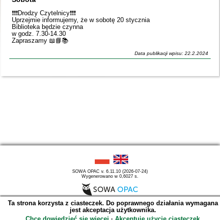
❗️❗️❗️Drodzy Czytelnicy❗️❗️❗️
Uprzejmie informujemy, że w sobotę 20 stycznia
Biblioteka będzie czynna
w godz. 7.30-14.30
Zapraszamy 📖📘📚
Data publikacji wpisu: 22.2.2024
SOWA OPAC v. 6.11.10 (2026-07-24)
Wygenerowano w 0,6027 s.
Ta strona korzysta z ciasteczek. Do poprawnego działania wymagana
jest akceptacja użytkownika.
Chcę dowiedzieć się więcej
∙
Akceptuję użycie ciasteczek