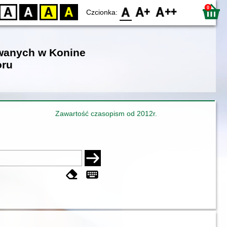
0
D
BW
YB
BY
F0
F1
F2
Czcionka:
owanych w Konine
oru
Zawartość czasopism od 2012r.