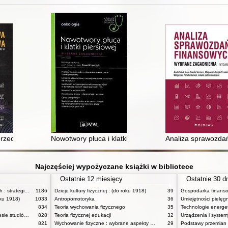
dpowiedziach
rzedsiębiorstwa : finansowanie, inwestycje, wartość, syntetyczna ocena
Nowotwory płuca i klatki piersiowej : wybrane zagadnie
Analiza sprawozda
Najczęściej wypożyczane książki w bibliotece
Ostatnie 12 miesięcy
Ostatnie 30 d
Zasady badań pedagogicznych : strategie ilościowe i jakościowe
1186
Dzieje kultury fizycznej : (do roku 1918)
39
oku 1918)
1033
Antropomotoryka
36
834
Teoria wychowania fizycznego
35
Technologie energe
Anatomia funkcjonalna w zakresie studiów wychowania fizycznego i fizjoterapii
828
Teoria fizycznej edukacji
32
821
Wychowanie fizyczne : wybrane aspekty praktyczne
29
Podstawy przemian