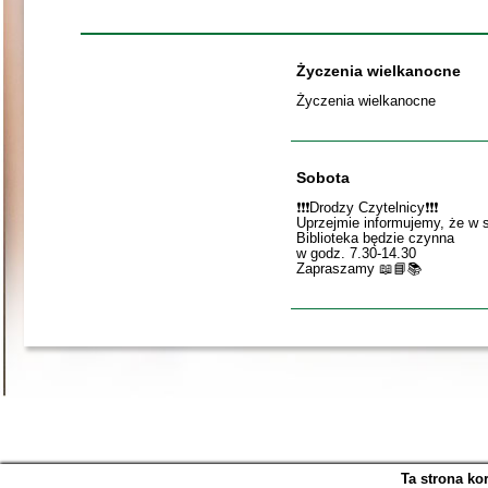
Życzenia wielkanocne
Życzenia wielkanocne
Sobota
❗️❗️❗️Drodzy Czytelnicy❗️❗️❗️
Uprzejmie informujemy, że w 
Biblioteka będzie czynna
w godz. 7.30-14.30
Zapraszamy 📖📘📚
Ta strona ko