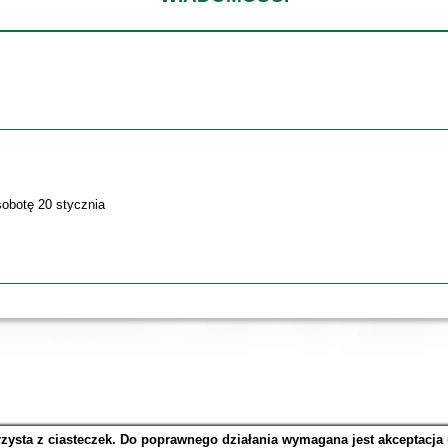
sobotę 20 stycznia
rzysta z ciasteczek. Do poprawnego działania wymagana jest akceptacja
SOWA OPAC v. 6.11.10 (2026-07-24)