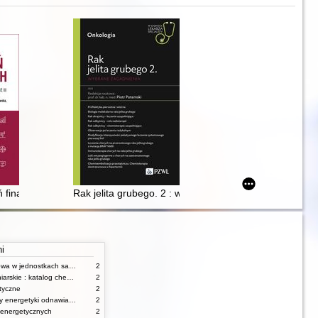
 kondycji finansowej
nia
ń finansowych : wybrane zagadnienia
Rak jelita grubego. 2 : wybrane zagadnienia
ni
Gospodarka finansowa w jednostkach samorządu terytorialnego
2
Umiejętności pielęgniarskie : katalog check-list : materiały ćwiczeniowe z podstaw pielęgniarstwa
2
tyczne
2
Urządzenia i systemy energetyki odnawialnej
2
 energetycznych
2