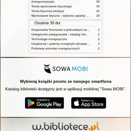
Antropomotoryka
36
Teoria wychowania fizycznego
35
Teoria fizycznej edukacji
32
Wychowanie fizyczne : wybrane aspekty praktyczne
29
Ostatnie 30 dni
Gospodarka finansowa w jednostkach samorządu terytorialnego
2
Umiejętności pielęgniarskie : katalog check-list : materiały ćwiczeniowe z podstaw pielęgniarstwa
2
Technologie energetyczne
2
Urządzenia i systemy energetyki odnawialnej
2
Podstawy przemian energetycznych
2
Wybieraj książki prosto ze swojego smartfona
Katalog biblioteki dostępny jest w aplikacji mobilnej "Sowa MOBI".