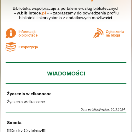
Biblioteka współpracuje z portalem e-usług bibliotecznych
»
w.bibliotece
.pl
« - zapraszamy do odwiedzenia profilu
biblioteki i skorzystania z dodatkowych możliwości.
Informacje
Ogłoszenia
o bibliotece
na blogu
Ekspozycja
WIADOMOŚCI
Życzenia wielkanocne
Życzenia wielkanocne
Data publikacji wpisu: 26.3.2024
Sobota
❗️❗️❗️Drodzy Czytelnicy❗️❗️❗️