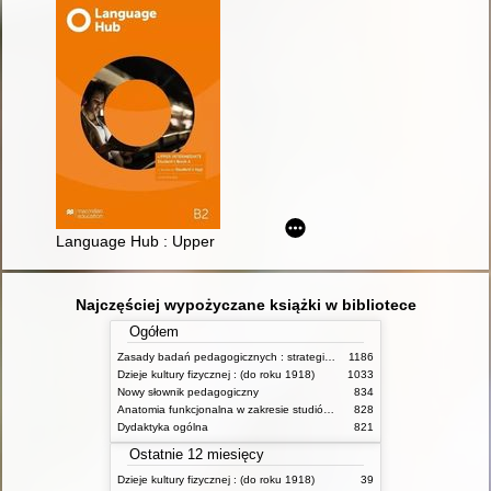
Language Hub : Upper Intermediate : Student's Book A : B2
Najczęściej wypożyczane książki w bibliotece
Ogółem
Zasady badań pedagogicznych : strategie ilościowe i jakościowe
1186
Dzieje kultury fizycznej : (do roku 1918)
1033
Nowy słownik pedagogiczny
834
Anatomia funkcjonalna w zakresie studiów wychowania fizycznego i fizjoterapii
828
Dydaktyka ogólna
821
Ostatnie 12 miesięcy
Dzieje kultury fizycznej : (do roku 1918)
39