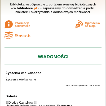
Biblioteka współpracuje z portalem e-usług bibliotecznych
»
w.bibliotece
.pl
« - zapraszamy do odwiedzenia profilu
biblioteki i skorzystania z dodatkowych możliwości.
Informacje
Ogłoszenia
o bibliotece
na blogu
Ekspozycja
WIADOMOŚCI
Życzenia wielkanocne
Życzenia wielkanocne
Data publikacji wpisu: 26.3.2024
Sobota
❗️❗️❗️Drodzy Czytelnicy❗️❗️❗️
Uprzejmie informujemy, że w sobotę 20 stycznia