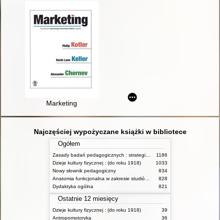
Marketing
Najczęściej wypożyczane książki w bibliotece
Ogółem
Zasady badań pedagogicznych : strategie ilościowe i jakościowe
1186
Dzieje kultury fizycznej : (do roku 1918)
1033
Nowy słownik pedagogiczny
834
Anatomia funkcjonalna w zakresie studiów wychowania fizycznego i fizjoterapii
828
Dydaktyka ogólna
821
Ostatnie 12 miesięcy
Dzieje kultury fizycznej : (do roku 1918)
39
Antropomotoryka
36