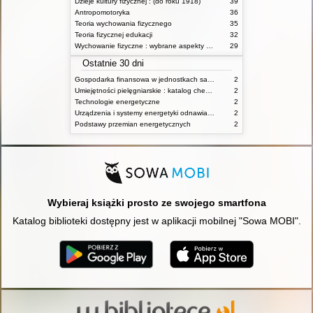
Dzieje kultury fizycznej : (do roku 1918)
39
Antropomotoryka
36
Teoria wychowania fizycznego
35
Teoria fizycznej edukacji
32
Wychowanie fizyczne : wybrane aspekty praktyczne
29
Ostatnie 30 dni
Gospodarka finansowa w jednostkach samorządu terytorialnego
2
Umiejętności pielęgniarskie : katalog check-list : materiały ćwiczeniowe z podstaw pielęgniarstwa
2
Technologie energetyczne
2
Urządzenia i systemy energetyki odnawialnej
2
Podstawy przemian energetycznych
2
Wybieraj książki prosto ze swojego smartfona
Katalog biblioteki dostępny jest w aplikacji mobilnej "Sowa MOBI".