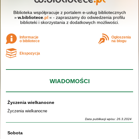
Biblioteka współpracuje z portalem e-usług bibliotecznych
»
w.bibliotece
.pl
« - zapraszamy do odwiedzenia profilu
biblioteki i skorzystania z dodatkowych możliwości.
Informacje
Ogłoszenia
o bibliotece
na blogu
Ekspozycja
WIADOMOŚCI
Życzenia wielkanocne
Życzenia wielkanocne
Data publikacji wpisu: 26.3.2024
Sobota