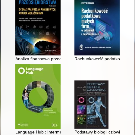
Analiza finansowa przedsiębiorstwa : ocena sprawozdań fina
Rachunkowość podatkowa małyc
Language Hub : Intermediate : Student's Book : B1+
Podstawy biologii człowieka : k