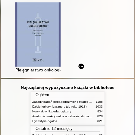
Pielęgniarstwo onkologiczne
Najczęściej wypożyczane książki w bibliotece
Ogółem
Zasady badań pedagogicznych : strategie ilościowe i jakościowe
1186
Dzieje kultury fizycznej : (do roku 1918)
1033
Nowy słownik pedagogiczny
834
Anatomia funkcjonalna w zakresie studiów wychowania fizycznego i fizjoterapii
828
Dydaktyka ogólna
821
Ostatnie 12 miesięcy