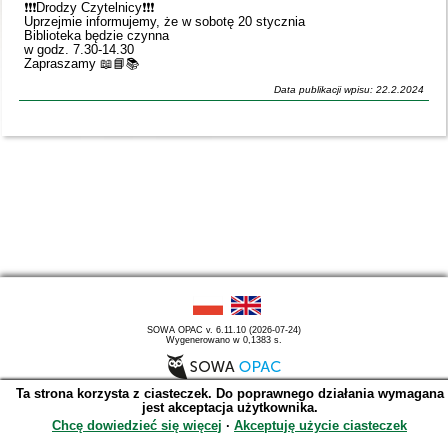
❗️❗️❗️Drodzy Czytelnicy❗️❗️❗️
Uprzejmie informujemy, że w sobotę 20 stycznia
Biblioteka będzie czynna
w godz. 7.30-14.30
Zapraszamy 📖📘📚
Data publikacji wpisu: 22.2.2024
SOWA OPAC v. 6.11.10 (2026-07-24)
Wygenerowano w 0,1383 s.
Ta strona korzysta z ciasteczek. Do poprawnego działania wymagana
jest akceptacja użytkownika.
Chcę dowiedzieć się więcej
∙
Akceptuję użycie ciasteczek