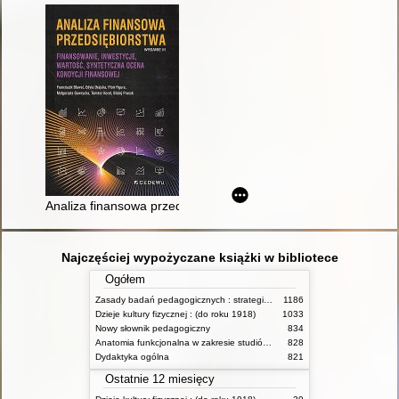
Analiza finansowa przedsiębiorstwa : finansowanie, inwestycje
Najczęściej wypożyczane książki w bibliotece
Ogółem
Zasady badań pedagogicznych : strategie ilościowe i jakościowe
1186
Dzieje kultury fizycznej : (do roku 1918)
1033
Nowy słownik pedagogiczny
834
Anatomia funkcjonalna w zakresie studiów wychowania fizycznego i fizjoterapii
828
Dydaktyka ogólna
821
Ostatnie 12 miesięcy