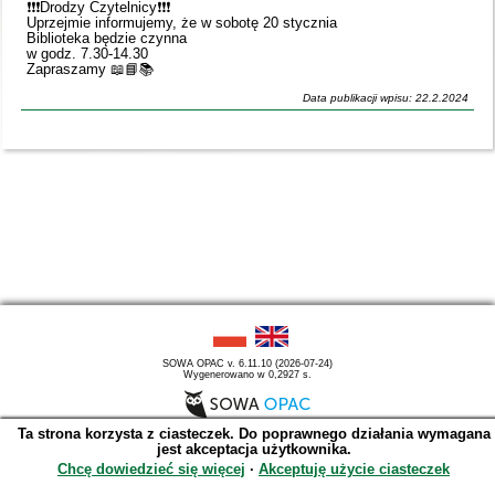
❗️❗️❗️Drodzy Czytelnicy❗️❗️❗️
Uprzejmie informujemy, że w sobotę 20 stycznia
Biblioteka będzie czynna
w godz. 7.30-14.30
Zapraszamy 📖📘📚
Data publikacji wpisu: 22.2.2024
SOWA OPAC v. 6.11.10 (2026-07-24)
Wygenerowano w 0,2927 s.
Ta strona korzysta z ciasteczek. Do poprawnego działania wymagana
jest akceptacja użytkownika.
Chcę dowiedzieć się więcej
∙
Akceptuję użycie ciasteczek