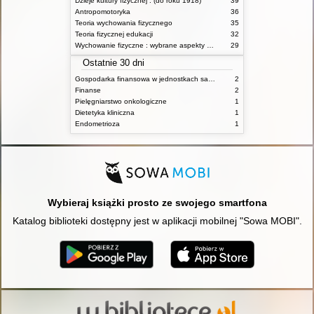
Dzieje kultury fizycznej : (do roku 1918)
39
Antropomotoryka
36
Teoria wychowania fizycznego
35
Teoria fizycznej edukacji
32
Wychowanie fizyczne : wybrane aspekty praktyczne
29
Ostatnie 30 dni
Gospodarka finansowa w jednostkach samorządu terytorialnego
2
Finanse
2
Pielęgniarstwo onkologiczne
1
Dietetyka kliniczna
1
Endometrioza
1
Wybieraj książki prosto ze swojego smartfona
Katalog biblioteki dostępny jest w aplikacji mobilnej "Sowa MOBI".